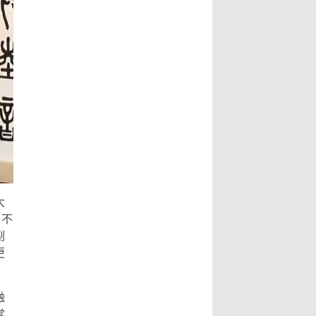
葉澤山副市長指出，書法最動人之
文史專家唐學武先生， 6、比利時美
處，除了形式表達，也具有豐沛的情
術家協會主席陸惟華博士， 7、比利
境，每一筆要有氣度，每一畫更具氣
時世界文化藝術交流中心主席侯杏妹
韻，更說明了書法已不再是傳統藝
教授， 8、牒譜專家陸才森先生，
術，筆墨起落都是情感表現，書法更
9、全國勞動模範、鹽城市陸氏忠烈
可說是最能直接表達情感的藝術。...
堂宗親會陸留伯會長， 10、深圳陸
Read More...
氏宗親理事會陸錦明會長， 11、牒
譜專家、鹽城陸氏忠烈堂宗親會陸文
鵬名譽會長， 12、鹽城陸氏忠烈堂
宗親會陸立秋常務副會長， 13、廣
西欽陸電力集團有限公司陸廷軍董事
大
長，...
Read More...
，不
副
更
融
當