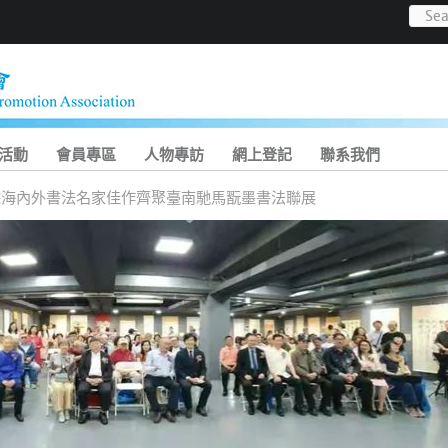
活動
會員專區
人物專訪
網上登記
聯系我們
0餘海內外書法名家佳作齊聚臺南馳馬翫墨書法聯展