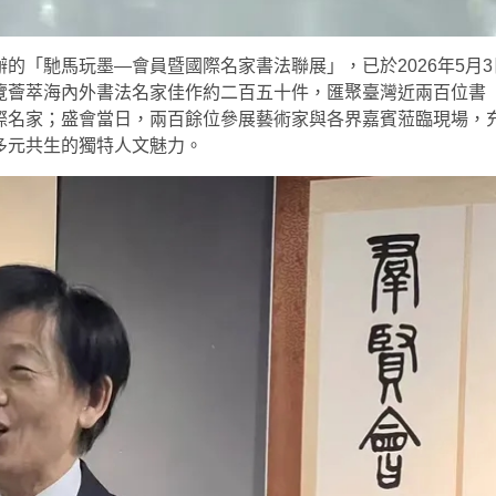
的「馳馬玩墨—會員暨國際名家書法聯展」，已於2026年5月3
覽薈萃海內外書法名家佳作約二百五十件，匯聚臺灣近兩百位書
際名家；盛會當日，兩百餘位參展藝術家與各界嘉賓蒞臨現場，
多元共生的獨特人文魅力。