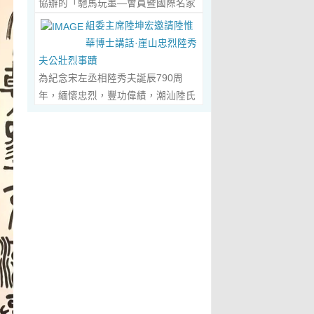
協辦的「馳馬玩墨—會員暨國際名家
化作我最初的美學啟蒙。耳濡目染之
劃過甲骨文的象形密碼，將東方哲思
舉辦，主題是 「中國城市與琴棋書畫
書法聯展」，已於2026年5月3日在
下，我深深愛上了繪畫，年少的心
組委主席陸坤宏邀請陸惟
的留白與日本新書法的張力調和成墨
的結合」。第二屆，於2019年在旅
臺南新營文化中心盛大開幕。本次展
裡，悄悄埋下了一個成為畫家的夢
華博士講話·崖山忠烈陸秀
色，在宣紙上暈染出“手術刀與毛筆共
遊文化名城廣東省陽春市舉辦，主題
覽薈萃海內外書法名家佳作約二百五
想，那份對美與生俱來的嚮往，對藝
夫公壯烈事蹟
舞”的傳奇。當他談及篆隸的古拙如鐘
為「文化旅遊+」城市 與新農村文化
十件，匯聚臺灣近兩百位書家，及全
術純粹的執著，從此在心底生根發
為紀念宋左丞相陸秀夫誕辰790周
鼎鏽跡、草書的狂放似驚鴻掠水，嚴
旅遊融合」。第三屆，於2022年在澳
球十餘國家和地區四十二位國際名
芽，成為貫穿我一生的精神底色。...
年，緬懷忠烈，豐功偉績，潮汕陸氏
謹的學術脈絡裡忽然漫出詩意：“醫學
門舉 辦，主題為「讓中華傳統文化成
家；盛會當日，兩百餘位參展藝術家
Read More...
宗親聯誼會、潮汕陸秀夫歷史文化研
是解剖生命的精密，書法是重構靈魂
為--東西方文明交流的橋梁 和紐
與各界嘉賓蒞臨現場，充分彰顯書法
究院於2026年4月1日在廣東省潮州
的浪漫。”眾人靜坐聽風，看他眼中閃
帶」。第四屆國際城市論壇系列活
藝術跨越地域、融通古今、多元共生
市意溪臨江酒店舉辦“紀念宋左丞相陸
爍的星子，原是藝術與科學在靈魂深
動：「美麗灣區--第 二屆美術作品雙
的獨特人文魅力。 臺南市政府副市長
秀夫誕辰790周年大會”，出席專家學
處的共鳴。 舌尖行旅：環球風味的味
年展（香港巡展）暨藝術品與金融價
葉澤山於開幕式上致詞時表示，感謝
者700余人，其中有： 1、研討會組
蕾協奏...
Read More...
值論壇， 第三屆紫荊花詩歌獎（香
中國書法學會將此被視為年度最具代
委會主席陸坤宏先生， 2、潮州市政
港）•「和平與安寧」全球華語詩歌
表性的書法大展在臺南市做展出，更
協原副主席、現潮州市關工委陳耿之
大賽啓動禮，Г2021第二屆紫荊花詩
有多達250件且涵蓋臺灣與國際書家
主任， 3、潮州市陸秀夫歷史文化研
歌獎（香港）「詩與遠 方」全球華語
在共襄盛舉下所提供展出與交流的重
究會永遠名譽會長陸章明先生， 4、
詩歌大賽」頒獎典禮，世界和平書法
要作品，不僅帶給觀者寬廣且多元欣
汕頭市原副廳級幹部，潮州市陸秀夫
日】等...
Read More...
賞的視野，更能展現文化提昇的精
歷史文化研究會總顧問陳瑞和先生，
萃，讓此活動具有正面能量與意義。
5、潮州市老幹部大學講師、潮州市