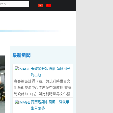
最新新聞
玉瑛閣雅韻揚帆 領國風藝
海出航
賽賽總設計師（右）與比利時世界文
化藝術交流中心主席侯杏妹教授 賽賽
總設計師（右）與比利時世界文化藝
術交流中心主席侯杏妹教授及其題詞
賽賽遨翔中國風 · 織就半
合影留念 ‍ 賽賽/文 ‍ 近日有幸與比利
生芳華夢
時籍華裔藝術家陸惟華、侯杏妹夫婦