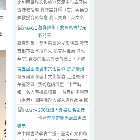
比利時世界文化藝術交流中心主席侯
傾心晤談，此番交流沒有客套的寒
杏妹教授題 賽賽設計師（右）與侯杏
暄，唯有藝術與文化的深度共鳴，言
妹教授合影留念 我叫賽賽，英文名
日
辭間盡是兩位先生沉澱半生的藝術風
Elin，生於湖南邵東的鄉野村落，如
暮春雅集｜雙魚馬會的光
骨與赤誠的文化情懷，暢談過後，內
充
今紮根東莞，在服裝與設計的領域
影詩章
心滿是深切的感念與久久不散的觸
裡，書寫著屬於自己的人生篇章。 我
暮春雅集｜雙魚馬會的光影詩章 歐盟
動，更讓我對國風服飾的創作之路，
的童年，是被墨香與書卷包裹的時
首都布魯塞爾消息 侯杏妹推薦 陸惟
有了全新的認知與堅守。...
Read
光。外公是當地頗負盛名的國畫愛好
華/文 暮春的風裹挾著薔薇香，將我
More...
者，更是深耕杏壇數十載的資深教
們引入香港雙魚河馬會的湖光畫卷
第五屆國際城市文化論壇-走進廣州
師、老校長，他的一生，一半是教書
中。葉慶良博士、陸惟華博士、侯杏
第五屆國際城市文化論壇-走進廣州：
育人的赤誠，一半是筆墨丹青的風
妹教授與廖國玲小姐同游于此，在水
美麗灣區--藝術邀請展暨「中華時
雅。記憶裡，外公的書桌總鋪著宣
墨煙嵐與藝術雅趣間，共赴一場關於
報」名人圍棋邀請賽、 首屆維多利亞
紙，狼毫筆起落間，山水花鳥躍然紙
時光的慢調敘事。 墨韻凝香：方寸亭
（香港）國際攝影大賽入選作品展 國
上，窗外的田園炊煙、山間流雲，都
間的思想流觴 小亭四面環綠，簷角懸
際城市文化論壇介紹： 國際城市文化
250餘海內外書法名家佳
成了他筆下的景致。我總蹲在桌旁靜
著的燈串尚未蘇醒，卻被攀援的藤蔓
論壇組委會和中華時報傳媒集團等機
作齊聚臺南馳馬翫墨書法
靜凝望，看墨色在紙上暈染開深淺層
織成了碎金簾幕。牙醫博士葉慶良的
構，成 功在中國內地和澳門主辦了三
聯展
次，看線條勾勒出世間萬物，那些靈
書法彙報在此流淌，如古琴撥弦——
屆国際城市文化論壇。第一 屆，於
由中國書法學會主辦、臺南市文化局
動的筆觸、雅致的構圖，悄無聲息地
他從倉頡造字的鴻蒙傳說講起，指尖
2018年在歷史文化名城浙江省紹興市