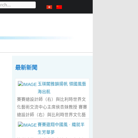
最新新聞
玉瑛閣雅韻揚帆 領國風藝
海出航
賽賽總設計師（右）與比利時世界文
化藝術交流中心主席侯杏妹教授 賽賽
總設計師（右）與比利時世界文化藝
術交流中心主席侯杏妹教授及其題詞
賽賽遨翔中國風 · 織就半
合影留念 ‍ 賽賽/文 ‍ 近日有幸與比利
生芳華夢
時籍華裔藝術家陸惟華、侯杏妹夫婦