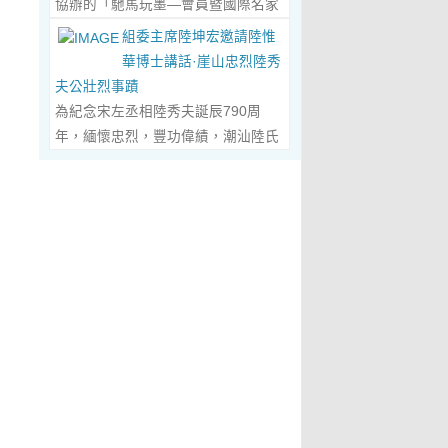
協辦的「馳馬玩墨—會員暨國際名家
化作我最初的美學啟蒙。耳濡目染之
劃過甲骨文的象形密碼，將東方哲思
舉辦，主題是 「中國城市與琴棋書畫
書法聯展」，已於2026年5月3日在
下，我深深愛上了繪畫，年少的心
組委主席陸坤宏邀請陸惟
的留白與日本新書法的張力調和成墨
的結合」。第二屆，於2019年在旅
臺南新營文化中心盛大開幕。本次展
裡，悄悄埋下了一個成為畫家的夢
華博士講話·崖山忠烈陸秀
色，在宣紙上暈染出“手術刀與毛筆共
遊文化名城廣東省陽春市舉辦，主題
覽薈萃海內外書法名家佳作約二百五
想，那份對美與生俱來的嚮往，對藝
夫公壯烈事蹟
舞”的傳奇。當他談及篆隸的古拙如鐘
為「文化旅遊+」城市 與新農村文化
十件，匯聚臺灣近兩百位書家，及全
術純粹的執著，從此在心底生根發
為紀念宋左丞相陸秀夫誕辰790周
鼎鏽跡、草書的狂放似驚鴻掠水，嚴
旅遊融合」。第三屆，於2022年在澳
球十餘國家和地區四十二位國際名
芽，成為貫穿我一生的精神底色。...
年，緬懷忠烈，豐功偉績，潮汕陸氏
謹的學術脈絡裡忽然漫出詩意：“醫學
門舉 辦，主題為「讓中華傳統文化成
家；盛會當日，兩百餘位參展藝術家
Read More...
宗親聯誼會、潮汕陸秀夫歷史文化研
是解剖生命的精密，書法是重構靈魂
為--東西方文明交流的橋梁 和紐
與各界嘉賓蒞臨現場，充分彰顯書法
究院於2026年4月1日在廣東省潮州
的浪漫。”眾人靜坐聽風，看他眼中閃
帶」。第四屆國際城市論壇系列活
藝術跨越地域、融通古今、多元共生
市意溪臨江酒店舉辦“紀念宋左丞相陸
爍的星子，原是藝術與科學在靈魂深
動：「美麗灣區--第 二屆美術作品雙
的獨特人文魅力。 臺南市政府副市長
秀夫誕辰790周年大會”，出席專家學
處的共鳴。 舌尖行旅：環球風味的味
年展（香港巡展）暨藝術品與金融價
葉澤山於開幕式上致詞時表示，感謝
者700余人，其中有： 1、研討會組
蕾協奏...
Read More...
值論壇， 第三屆紫荊花詩歌獎（香
中國書法學會將此被視為年度最具代
委會主席陸坤宏先生， 2、潮州市政
港）•「和平與安寧」全球華語詩歌
表性的書法大展在臺南市做展出，更
協原副主席、現潮州市關工委陳耿之
大賽啓動禮，Г2021第二屆紫荊花詩
有多達250件且涵蓋臺灣與國際書家
主任， 3、潮州市陸秀夫歷史文化研
歌獎（香港）「詩與遠 方」全球華語
在共襄盛舉下所提供展出與交流的重
究會永遠名譽會長陸章明先生， 4、
詩歌大賽」頒獎典禮，世界和平書法
要作品，不僅帶給觀者寬廣且多元欣
汕頭市原副廳級幹部，潮州市陸秀夫
日】等...
Read More...
賞的視野，更能展現文化提昇的精
歷史文化研究會總顧問陳瑞和先生，
萃，讓此活動具有正面能量與意義。
5、潮州市老幹部大學講師、潮州市