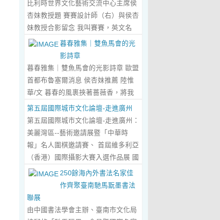
比利時世界文化藝術交流中心主席侯
傾心晤談，此番交流沒有客套的寒
杏妹教授題 賽賽設計師（右）與侯杏
暄，唯有藝術與文化的深度共鳴，言
妹教授合影留念 我叫賽賽，英文名
辭間盡是兩位先生沉澱半生的藝術風
Elin，生於湖南邵東的鄉野村落，如
暮春雅集｜雙魚馬會的光
骨與赤誠的文化情懷，暢談過後，內
今紮根東莞，在服裝與設計的領域
影詩章
心滿是深切的感念與久久不散的觸
裡，書寫著屬於自己的人生篇章。 我
暮春雅集｜雙魚馬會的光影詩章 歐盟
動，更讓我對國風服飾的創作之路，
的童年，是被墨香與書卷包裹的時
首都布魯塞爾消息 侯杏妹推薦 陸惟
有了全新的認知與堅守。...
Read
光。外公是當地頗負盛名的國畫愛好
華/文 暮春的風裹挾著薔薇香，將我
More...
者，更是深耕杏壇數十載的資深教
們引入香港雙魚河馬會的湖光畫卷
第五屆國際城市文化論壇-走進廣州
師、老校長，他的一生，一半是教書
中。葉慶良博士、陸惟華博士、侯杏
第五屆國際城市文化論壇-走進廣州：
育人的赤誠，一半是筆墨丹青的風
妹教授與廖國玲小姐同游于此，在水
美麗灣區--藝術邀請展暨「中華時
雅。記憶裡，外公的書桌總鋪著宣
墨煙嵐與藝術雅趣間，共赴一場關於
報」名人圍棋邀請賽、 首屆維多利亞
紙，狼毫筆起落間，山水花鳥躍然紙
時光的慢調敘事。 墨韻凝香：方寸亭
（香港）國際攝影大賽入選作品展 國
上，窗外的田園炊煙、山間流雲，都
間的思想流觴 小亭四面環綠，簷角懸
際城市文化論壇介紹： 國際城市文化
250餘海內外書法名家佳
成了他筆下的景致。我總蹲在桌旁靜
著的燈串尚未蘇醒，卻被攀援的藤蔓
論壇組委會和中華時報傳媒集團等機
作齊聚臺南馳馬翫墨書法
靜凝望，看墨色在紙上暈染開深淺層
織成了碎金簾幕。牙醫博士葉慶良的
構，成 功在中國內地和澳門主辦了三
聯展
次，看線條勾勒出世間萬物，那些靈
書法彙報在此流淌，如古琴撥弦——
屆国際城市文化論壇。第一 屆，於
由中國書法學會主辦、臺南市文化局
動的筆觸、雅致的構圖，悄無聲息地
他從倉頡造字的鴻蒙傳說講起，指尖
2018年在歷史文化名城浙江省紹興市