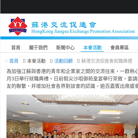
首頁
關于我們
新聞中心
本會活動
會員專區
首頁
本會活動
活動回顧
蘇港交流促進會就職典禮
為加強江蘇與香港的青年和企業家之間的交流往來，一群熱
月3日舉行就職典禮。日前假尖沙咀御苑皇宴舉行茶敘，宴
友的聯繫，并增加社會各界對該會的認識，逾百嘉賓出席盛