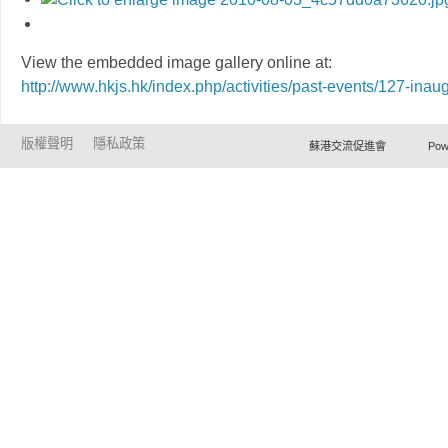
View the embedded image gallery online at:
http://www.hkjs.hk/index.php/activities/past-events/127-ina
版權聲明
隱私政策
蘇港交流促進會 Powered by Ho