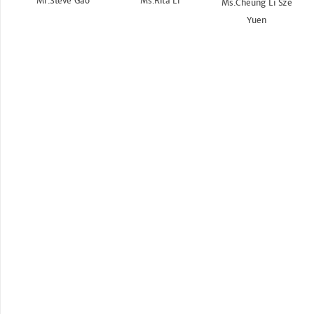
Mr.Steve Gao
Ms.Rita Li
Ms.Cheung Li Sze
Yuen