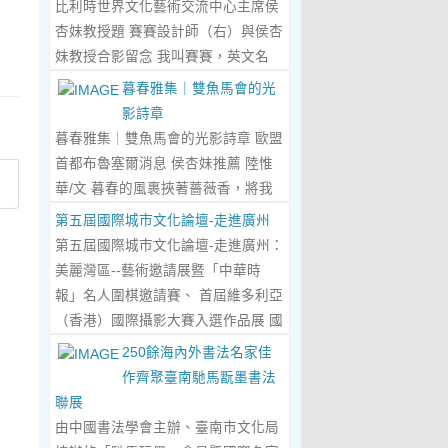
比利時世界文化藝術交流中心主席侯
傾心晤談，此番交流沒有客套的寒
杏妹教授題 賽賽設計師（右）與侯杏
暄，唯有藝術與文化的深度共鳴，言
妹教授合影留念 我叫賽賽，英文名
辭間盡是兩位先生沉澱半生的藝術風
Elin，生於湖南邵東的鄉野村落，如
暮春雅集｜雙魚馬會的光
骨與赤誠的文化情懷，暢談過後，內
今紮根東莞，在服裝與設計的領域
影詩章
心滿是深切的感念與久久不散的觸
裡，書寫著屬於自己的人生篇章。 我
暮春雅集｜雙魚馬會的光影詩章 歐盟
動，更讓我對國風服飾的創作之路，
的童年，是被墨香與書卷包裹的時
首都布魯塞爾消息 侯杏妹推薦 陸惟
有了全新的認知與堅守。...
Read
光。外公是當地頗負盛名的國畫愛好
華/文 暮春的風裹挾著薔薇香，將我
More...
者，更是深耕杏壇數十載的資深教
們引入香港雙魚河馬會的湖光畫卷
第五屆國際城市文化論壇-走進廣州
師、老校長，他的一生，一半是教書
中。葉慶良博士、陸惟華博士、侯杏
第五屆國際城市文化論壇-走進廣州：
育人的赤誠，一半是筆墨丹青的風
妹教授與廖國玲小姐同游于此，在水
美麗灣區--藝術邀請展暨「中華時
雅。記憶裡，外公的書桌總鋪著宣
墨煙嵐與藝術雅趣間，共赴一場關於
報」名人圍棋邀請賽、 首屆維多利亞
紙，狼毫筆起落間，山水花鳥躍然紙
時光的慢調敘事。 墨韻凝香：方寸亭
（香港）國際攝影大賽入選作品展 國
上，窗外的田園炊煙、山間流雲，都
間的思想流觴 小亭四面環綠，簷角懸
際城市文化論壇介紹： 國際城市文化
250餘海內外書法名家佳
成了他筆下的景致。我總蹲在桌旁靜
著的燈串尚未蘇醒，卻被攀援的藤蔓
論壇組委會和中華時報傳媒集團等機
作齊聚臺南馳馬翫墨書法
靜凝望，看墨色在紙上暈染開深淺層
織成了碎金簾幕。牙醫博士葉慶良的
構，成 功在中國內地和澳門主辦了三
聯展
次，看線條勾勒出世間萬物，那些靈
書法彙報在此流淌，如古琴撥弦——
屆国際城市文化論壇。第一 屆，於
由中國書法學會主辦、臺南市文化局
動的筆觸、雅致的構圖，悄無聲息地
他從倉頡造字的鴻蒙傳說講起，指尖
2018年在歷史文化名城浙江省紹興市