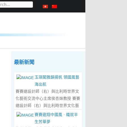
最新新聞
玉瑛閣雅韻揚帆 領國風藝
海出航
賽賽總設計師（右）與比利時世界文
化藝術交流中心主席侯杏妹教授 賽賽
總設計師（右）與比利時世界文化藝
術交流中心主席侯杏妹教授及其題詞
賽賽遨翔中國風 · 織就半
合影留念 ‍ 賽賽/文 ‍ 近日有幸與比利
生芳華夢
時籍華裔藝術家陸惟華、侯杏妹夫婦