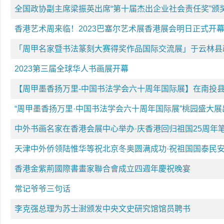
全国政协副主席梁振英出席“第十届杰出企业社会责任奖”颁
香港艺术周来临！2023巴塞尔艺术展香港展会明日正式开
「周甲名家暨书法篆刻大赛得奖作品国际交流展」于云林县
2023第三届全球华人书画展开幕
【周甲墨香扬万里-中国书法学会六十周年国际展】在南投
“周甲墨香扬万里·中国书法学会六十周年国际展”桃园盛大展
中外书画名家在香港会展中心举办·庆香港回归祖国25周年
天津中外侨领陆惟华等祝北京冬奥圆满成功·祝祖国国泰民
香港金紫荊國際書畫家聯合會成立四週年慶祝晚宴
常记爷爷三句话
李克强总理为苏士澍颁发中央文史研究馆馆员聘书