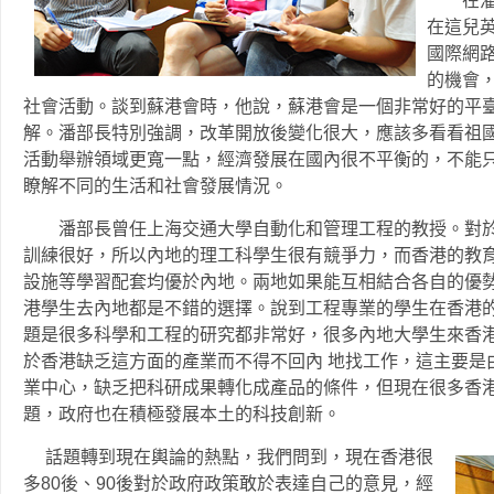
在潘部
在這兒
國際網
的機會
社會活動。談到蘇港會時，他說，蘇港會是一個非常好的平
解。潘部長特別強調，改革開放後變化很大，應該多看看祖
活動舉辦領域更寬一點，經濟發展在國內很不平衡的，不能
瞭解不同的生活和社會發展情況。
潘部長曾任上海交通大學自動化和管理工程的教授。對於
訓練很好，所以內地的理工科學生很有競爭力，而香港的教
設施等學習配套均優於內地。兩地如果能互相結合各自的優
港學生去內地都是不錯的選擇。說到工程專業的學生在香港的
題是很多科學和工程的研究都非常好，很多內地大學生來香
於香港缺乏這方面的產業而不得不回內 地找工作，這主要是
業中心，缺乏把科研成果轉化成產品的條件，但現在很多香
題，政府也在積極發展本土的科技創新。
話題轉到現在輿論的熱點，我們問到，現在香港很
多80後、90後對於政府政策敢於表達自己的意見，經