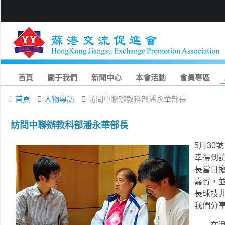
首頁
關于我們
新聞中心
本會活動
會員專區
首頁
人物專訪
訪問中聯辦教科部潘永華部長
訪問中聯辦教科部潘永華部長
5月30
幸得到
長當日擔
嘉賓，
長球技
我們分