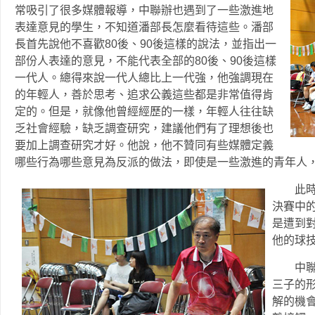
常吸引了很多媒體報導，中聯辦也遇到了一些激進地
表達意見的學生，不知道潘部長怎麼看待這些。潘部
長首先說他不喜歡80後、90後這樣的說法，並指出一
部份人表達的意見，不能代表全部的80後、90後這樣
一代人。總得來說一代人總比上一代強，他強調現在
的年輕人，善於思考、追求公義這些都是非常值得肯
定的。但是，就像他曾經經歷的一樣，年輕人往往缺
乏社會經驗，缺乏調查研究，建議他們有了理想後也
要加上調查研究才好。他說，他不贊同有些媒體定義
哪些行為哪些意見為反派的做法，即使是一些激進的青年人
此時，
決賽中
是遭到
他的球
中聯辦
三子的
解的機