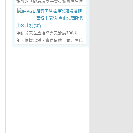
協辦的「馳馬玩墨—會員暨國際名家
化作我最初的美學啟蒙。耳濡目染之
劃過甲骨文的象形密碼，將東方哲思
舉辦，主題是 「中國城市與琴棋書畫
書法聯展」，已於2026年5月3日在
下，我深深愛上了繪畫，年少的心
組委主席陸坤宏邀請陸惟
的留白與日本新書法的張力調和成墨
的結合」。第二屆，於2019年在旅
臺南新營文化中心盛大開幕。本次展
裡，悄悄埋下了一個成為畫家的夢
華博士講話·崖山忠烈陸秀
色，在宣紙上暈染出“手術刀與毛筆共
遊文化名城廣東省陽春市舉辦，主題
覽薈萃海內外書法名家佳作約二百五
想，那份對美與生俱來的嚮往，對藝
夫公壯烈事蹟
舞”的傳奇。當他談及篆隸的古拙如鐘
為「文化旅遊+」城市 與新農村文化
十件，匯聚臺灣近兩百位書家，及全
術純粹的執著，從此在心底生根發
為紀念宋左丞相陸秀夫誕辰790周
鼎鏽跡、草書的狂放似驚鴻掠水，嚴
旅遊融合」。第三屆，於2022年在澳
球十餘國家和地區四十二位國際名
芽，成為貫穿我一生的精神底色。...
年，緬懷忠烈，豐功偉績，潮汕陸氏
謹的學術脈絡裡忽然漫出詩意：“醫學
門舉 辦，主題為「讓中華傳統文化成
家；盛會當日，兩百餘位參展藝術家
Read More...
宗親聯誼會、潮汕陸秀夫歷史文化研
是解剖生命的精密，書法是重構靈魂
為--東西方文明交流的橋梁 和紐
與各界嘉賓蒞臨現場，充分彰顯書法
究院於2026年4月1日在廣東省潮州
的浪漫。”眾人靜坐聽風，看他眼中閃
帶」。第四屆國際城市論壇系列活
藝術跨越地域、融通古今、多元共生
市意溪臨江酒店舉辦“紀念宋左丞相陸
爍的星子，原是藝術與科學在靈魂深
動：「美麗灣區--第 二屆美術作品雙
的獨特人文魅力。 臺南市政府副市長
秀夫誕辰790周年大會”，出席專家學
處的共鳴。 舌尖行旅：環球風味的味
年展（香港巡展）暨藝術品與金融價
葉澤山於開幕式上致詞時表示，感謝
者700余人，其中有： 1、研討會組
蕾協奏...
Read More...
值論壇， 第三屆紫荊花詩歌獎（香
中國書法學會將此被視為年度最具代
委會主席陸坤宏先生， 2、潮州市政
港）•「和平與安寧」全球華語詩歌
表性的書法大展在臺南市做展出，更
協原副主席、現潮州市關工委陳耿之
大賽啓動禮，Г2021第二屆紫荊花詩
有多達250件且涵蓋臺灣與國際書家
主任， 3、潮州市陸秀夫歷史文化研
歌獎（香港）「詩與遠 方」全球華語
在共襄盛舉下所提供展出與交流的重
究會永遠名譽會長陸章明先生， 4、
詩歌大賽」頒獎典禮，世界和平書法
要作品，不僅帶給觀者寬廣且多元欣
汕頭市原副廳級幹部，潮州市陸秀夫
日】等...
Read More...
賞的視野，更能展現文化提昇的精
歷史文化研究會總顧問陳瑞和先生，
萃，讓此活動具有正面能量與意義。
5、潮州市老幹部大學講師、潮州市