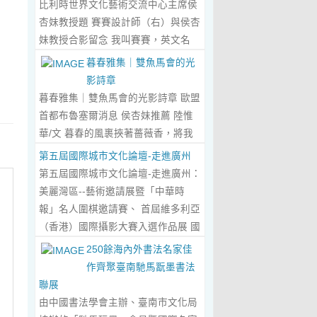
比利時世界文化藝術交流中心主席侯
傾心晤談，此番交流沒有客套的寒
杏妹教授題 賽賽設計師（右）與侯杏
暄，唯有藝術與文化的深度共鳴，言
妹教授合影留念 我叫賽賽，英文名
辭間盡是兩位先生沉澱半生的藝術風
Elin，生於湖南邵東的鄉野村落，如
暮春雅集｜雙魚馬會的光
骨與赤誠的文化情懷，暢談過後，內
今紮根東莞，在服裝與設計的領域
影詩章
心滿是深切的感念與久久不散的觸
裡，書寫著屬於自己的人生篇章。 我
暮春雅集｜雙魚馬會的光影詩章 歐盟
動，更讓我對國風服飾的創作之路，
的童年，是被墨香與書卷包裹的時
首都布魯塞爾消息 侯杏妹推薦 陸惟
有了全新的認知與堅守。...
Read
光。外公是當地頗負盛名的國畫愛好
華/文 暮春的風裹挾著薔薇香，將我
More...
者，更是深耕杏壇數十載的資深教
們引入香港雙魚河馬會的湖光畫卷
第五屆國際城市文化論壇-走進廣州
師、老校長，他的一生，一半是教書
中。葉慶良博士、陸惟華博士、侯杏
第五屆國際城市文化論壇-走進廣州：
育人的赤誠，一半是筆墨丹青的風
妹教授與廖國玲小姐同游于此，在水
美麗灣區--藝術邀請展暨「中華時
雅。記憶裡，外公的書桌總鋪著宣
墨煙嵐與藝術雅趣間，共赴一場關於
報」名人圍棋邀請賽、 首屆維多利亞
紙，狼毫筆起落間，山水花鳥躍然紙
時光的慢調敘事。 墨韻凝香：方寸亭
（香港）國際攝影大賽入選作品展 國
上，窗外的田園炊煙、山間流雲，都
間的思想流觴 小亭四面環綠，簷角懸
際城市文化論壇介紹： 國際城市文化
250餘海內外書法名家佳
成了他筆下的景致。我總蹲在桌旁靜
著的燈串尚未蘇醒，卻被攀援的藤蔓
論壇組委會和中華時報傳媒集團等機
作齊聚臺南馳馬翫墨書法
靜凝望，看墨色在紙上暈染開深淺層
織成了碎金簾幕。牙醫博士葉慶良的
構，成 功在中國內地和澳門主辦了三
聯展
次，看線條勾勒出世間萬物，那些靈
書法彙報在此流淌，如古琴撥弦——
屆国際城市文化論壇。第一 屆，於
由中國書法學會主辦、臺南市文化局
動的筆觸、雅致的構圖，悄無聲息地
他從倉頡造字的鴻蒙傳說講起，指尖
2018年在歷史文化名城浙江省紹興市