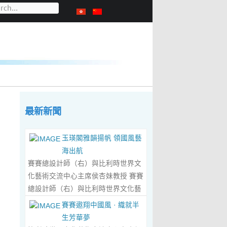
最新新聞
玉瑛閣雅韻揚帆 領國風藝
海出航
賽賽總設計師（右）與比利時世界文
化藝術交流中心主席侯杏妹教授 賽賽
總設計師（右）與比利時世界文化藝
術交流中心主席侯杏妹教授及其題詞
賽賽遨翔中國風 · 織就半
合影留念 ‍ 賽賽/文 ‍ 近日有幸與比利
生芳華夢
時籍華裔藝術家陸惟華、侯杏妹夫婦