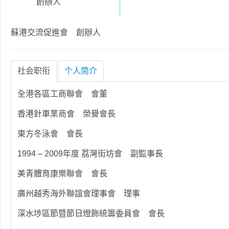
創辦人
蘇港交流促進會 創辦人
社会职衔
个人简介
全港各區工商聯會 會董
香港針車業商會 榮譽會長
東方冬泳會 會長
1994 – 2009年度 荔灣街坊會 副監事長
美青體育康樂聯會 會長
廣州越秀海外聯誼會理事會 理事
深水埗區節暨節日燈飾統籌委員會 會長