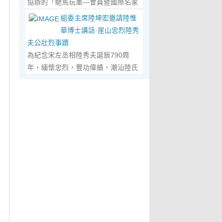
協辦的「馳馬玩墨—會員暨國際名家
化作我最初的美學啟蒙。耳濡目染之
劃過甲骨文的象形密碼，將東方哲思
舉辦，主題是 「中國城市與琴棋書畫
書法聯展」，已於2026年5月3日在
下，我深深愛上了繪畫，年少的心
組委主席陸坤宏邀請陸惟
的留白與日本新書法的張力調和成墨
的結合」。第二屆，於2019年在旅
臺南新營文化中心盛大開幕。本次展
裡，悄悄埋下了一個成為畫家的夢
華博士講話·崖山忠烈陸秀
色，在宣紙上暈染出“手術刀與毛筆共
遊文化名城廣東省陽春市舉辦，主題
覽薈萃海內外書法名家佳作約二百五
想，那份對美與生俱來的嚮往，對藝
夫公壯烈事蹟
舞”的傳奇。當他談及篆隸的古拙如鐘
為「文化旅遊+」城市 與新農村文化
十件，匯聚臺灣近兩百位書家，及全
術純粹的執著，從此在心底生根發
為紀念宋左丞相陸秀夫誕辰790周
鼎鏽跡、草書的狂放似驚鴻掠水，嚴
旅遊融合」。第三屆，於2022年在澳
球十餘國家和地區四十二位國際名
芽，成為貫穿我一生的精神底色。...
年，緬懷忠烈，豐功偉績，潮汕陸氏
謹的學術脈絡裡忽然漫出詩意：“醫學
門舉 辦，主題為「讓中華傳統文化成
家；盛會當日，兩百餘位參展藝術家
Read More...
宗親聯誼會、潮汕陸秀夫歷史文化研
是解剖生命的精密，書法是重構靈魂
為--東西方文明交流的橋梁 和紐
與各界嘉賓蒞臨現場，充分彰顯書法
究院於2026年4月1日在廣東省潮州
的浪漫。”眾人靜坐聽風，看他眼中閃
帶」。第四屆國際城市論壇系列活
藝術跨越地域、融通古今、多元共生
市意溪臨江酒店舉辦“紀念宋左丞相陸
爍的星子，原是藝術與科學在靈魂深
動：「美麗灣區--第 二屆美術作品雙
的獨特人文魅力。 臺南市政府副市長
秀夫誕辰790周年大會”，出席專家學
處的共鳴。 舌尖行旅：環球風味的味
年展（香港巡展）暨藝術品與金融價
葉澤山於開幕式上致詞時表示，感謝
者700余人，其中有： 1、研討會組
蕾協奏...
Read More...
值論壇， 第三屆紫荊花詩歌獎（香
中國書法學會將此被視為年度最具代
委會主席陸坤宏先生， 2、潮州市政
港）•「和平與安寧」全球華語詩歌
表性的書法大展在臺南市做展出，更
協原副主席、現潮州市關工委陳耿之
大賽啓動禮，Г2021第二屆紫荊花詩
有多達250件且涵蓋臺灣與國際書家
主任， 3、潮州市陸秀夫歷史文化研
歌獎（香港）「詩與遠 方」全球華語
在共襄盛舉下所提供展出與交流的重
究會永遠名譽會長陸章明先生， 4、
詩歌大賽」頒獎典禮，世界和平書法
要作品，不僅帶給觀者寬廣且多元欣
汕頭市原副廳級幹部，潮州市陸秀夫
日】等...
Read More...
賞的視野，更能展現文化提昇的精
歷史文化研究會總顧問陳瑞和先生，
萃，讓此活動具有正面能量與意義。
5、潮州市老幹部大學講師、潮州市