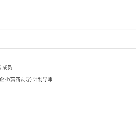
 成员
企业(营商友导) 计划导师