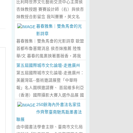
比利時世界文化藝術交流中心主席侯
傾心晤談，此番交流沒有客套的寒
杏妹教授題 賽賽設計師（右）與侯杏
暄，唯有藝術與文化的深度共鳴，言
妹教授合影留念 我叫賽賽，英文名
辭間盡是兩位先生沉澱半生的藝術風
Elin，生於湖南邵東的鄉野村落，如
暮春雅集｜雙魚馬會的光
骨與赤誠的文化情懷，暢談過後，內
今紮根東莞，在服裝與設計的領域
影詩章
心滿是深切的感念與久久不散的觸
裡，書寫著屬於自己的人生篇章。 我
暮春雅集｜雙魚馬會的光影詩章 歐盟
動，更讓我對國風服飾的創作之路，
的童年，是被墨香與書卷包裹的時
首都布魯塞爾消息 侯杏妹推薦 陸惟
有了全新的認知與堅守。...
Read
光。外公是當地頗負盛名的國畫愛好
華/文 暮春的風裹挾著薔薇香，將我
More...
者，更是深耕杏壇數十載的資深教
們引入香港雙魚河馬會的湖光畫卷
第五屆國際城市文化論壇-走進廣州
師、老校長，他的一生，一半是教書
中。葉慶良博士、陸惟華博士、侯杏
第五屆國際城市文化論壇-走進廣州：
育人的赤誠，一半是筆墨丹青的風
妹教授與廖國玲小姐同游于此，在水
美麗灣區--藝術邀請展暨「中華時
雅。記憶裡，外公的書桌總鋪著宣
墨煙嵐與藝術雅趣間，共赴一場關於
報」名人圍棋邀請賽、 首屆維多利亞
紙，狼毫筆起落間，山水花鳥躍然紙
時光的慢調敘事。 墨韻凝香：方寸亭
（香港）國際攝影大賽入選作品展 國
上，窗外的田園炊煙、山間流雲，都
間的思想流觴 小亭四面環綠，簷角懸
際城市文化論壇介紹： 國際城市文化
250餘海內外書法名家佳
成了他筆下的景致。我總蹲在桌旁靜
著的燈串尚未蘇醒，卻被攀援的藤蔓
論壇組委會和中華時報傳媒集團等機
作齊聚臺南馳馬翫墨書法
靜凝望，看墨色在紙上暈染開深淺層
織成了碎金簾幕。牙醫博士葉慶良的
構，成 功在中國內地和澳門主辦了三
聯展
次，看線條勾勒出世間萬物，那些靈
書法彙報在此流淌，如古琴撥弦——
屆国際城市文化論壇。第一 屆，於
由中國書法學會主辦、臺南市文化局
動的筆觸、雅致的構圖，悄無聲息地
他從倉頡造字的鴻蒙傳說講起，指尖
2018年在歷史文化名城浙江省紹興市