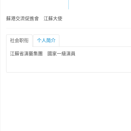
蘇港交流促進會 江蘇大使
社会职衔
个人简介
江蘇省演藝集團 國家一級演員