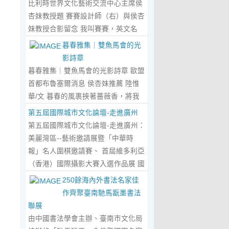
比利時世界文化藝術交流中心主席侯
傾心晤談，此番交流沒有客套的寒
杏妹教授題 賽賽設計師（右）與侯杏
暄，唯有藝術與文化的深度共鳴，言
妹教授合影留念 我叫賽賽，英文名
辭間盡是兩位先生沉澱半生的藝術風
Elin，生於湖南邵東的鄉野村落，如
暮春雅集｜雙魚馬會的光
骨與赤誠的文化情懷，暢談過後，內
今紮根東莞，在服裝與設計的領域
影詩章
心滿是深切的感念與久久不散的觸
裡，書寫著屬於自己的人生篇章。 我
暮春雅集｜雙魚馬會的光影詩章 歐盟
動，更讓我對國風服飾的創作之路，
的童年，是被墨香與書卷包裹的時
首都布魯塞爾消息 侯杏妹推薦 陸惟
有了全新的認知與堅守。...
Read
光。外公是當地頗負盛名的國畫愛好
華/文 暮春的風裹挾著薔薇香，將我
More...
者，更是深耕杏壇數十載的資深教
們引入香港雙魚河馬會的湖光畫卷
第五屆國際城市文化論壇-走進廣州
師、老校長，他的一生，一半是教書
中。葉慶良博士、陸惟華博士、侯杏
第五屆國際城市文化論壇-走進廣州：
育人的赤誠，一半是筆墨丹青的風
妹教授與廖國玲小姐同游于此，在水
美麗灣區--藝術邀請展暨「中華時
雅。記憶裡，外公的書桌總鋪著宣
墨煙嵐與藝術雅趣間，共赴一場關於
報」名人圍棋邀請賽、 首屆維多利亞
紙，狼毫筆起落間，山水花鳥躍然紙
時光的慢調敘事。 墨韻凝香：方寸亭
（香港）國際攝影大賽入選作品展 國
上，窗外的田園炊煙、山間流雲，都
間的思想流觴 小亭四面環綠，簷角懸
際城市文化論壇介紹： 國際城市文化
250餘海內外書法名家佳
成了他筆下的景致。我總蹲在桌旁靜
著的燈串尚未蘇醒，卻被攀援的藤蔓
論壇組委會和中華時報傳媒集團等機
作齊聚臺南馳馬翫墨書法
靜凝望，看墨色在紙上暈染開深淺層
織成了碎金簾幕。牙醫博士葉慶良的
構，成 功在中國內地和澳門主辦了三
聯展
次，看線條勾勒出世間萬物，那些靈
書法彙報在此流淌，如古琴撥弦——
屆国際城市文化論壇。第一 屆，於
由中國書法學會主辦、臺南市文化局
動的筆觸、雅致的構圖，悄無聲息地
他從倉頡造字的鴻蒙傳說講起，指尖
2018年在歷史文化名城浙江省紹興市