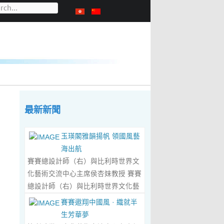
最新新聞
玉瑛閣雅韻揚帆 領國風藝
海出航
賽賽總設計師（右）與比利時世界文
化藝術交流中心主席侯杏妹教授 賽賽
總設計師（右）與比利時世界文化藝
術交流中心主席侯杏妹教授及其題詞
賽賽遨翔中國風 · 織就半
合影留念 ‍ 賽賽/文 ‍ 近日有幸與比利
生芳華夢
時籍華裔藝術家陸惟華、侯杏妹夫婦