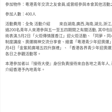
參加物件：粵港青年交流之友會員,或曾經參與本會其他活動
參加人數：400人
活動費用：全免 活動介紹 來自湖南,廣西,海南,湖北,浙江,
過200名青年人來港參與五一至五四期間之有關活動, 其中包括
術表演,5月2日「火炬傳情匯香江」迎火炬活動、「同夢‧同心
制度講座、奧運精神交流分享會、繪畫「粵港青少年迎奧運」
月4日「金紫荊廣場五四升旗禮」、「香港各界青少年迎奧運
各日之參觀活動等。
本港參加者以『接待大使』身份負責接待來自各地之青年人, 
介紹香港予內地青年。