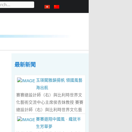
最新新聞
玉瑛閣雅韻揚帆 領國風藝
海出航
賽賽總設計師（右）與比利時世界文
化藝術交流中心主席侯杏妹教授 賽賽
總設計師（右）與比利時世界文化藝
術交流中心主席侯杏妹教授及其題詞
賽賽遨翔中國風 · 織就半
合影留念 ‍ 賽賽/文 ‍ 近日有幸與比利
生芳華夢
時籍華裔藝術家陸惟華、侯杏妹夫婦