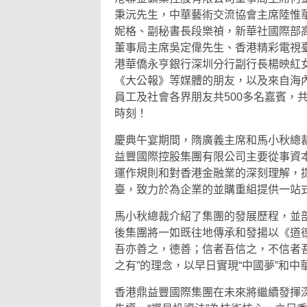
秉沅先生，中華藝術交流協會主席陸惟
妮格、副秘書長段樂禎，新華社國際部
董事局主席吳定偉先生、香港精彩電視
港華僑永亨銀行深圳分行副行長楊映紅
《大公報》等媒體的朋友，以及來自海
員工及社會各界朋友共500多名嘉賓，
時刻！
慶典午宴期間，隋廣義主席和馬小秋總
益豐國際控股集團有限公司主要從事資本
運作規則和對香港金融業的深刻理解，
臺，致力於為企業的並購重組提供一站
馬小秋總裁介紹了集團的發展歷程，並剖
後集團將一如既往地傳承和發揚以《道
吾亦善之，德善；信者吾信之，不信者吾
之有”的理念，以早日實現“中國夢”和
香港鼎益豐國際集團在未來將繼續發揮