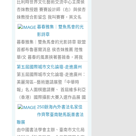
比利時世界文化藝術交流中心主席侯
傾心晤談，此番交流沒有客套的寒
杏妹教授題 賽賽設計師（右）與侯杏
暄，唯有藝術與文化的深度共鳴，言
妹教授合影留念 我叫賽賽，英文名
辭間盡是兩位先生沉澱半生的藝術風
Elin，生於湖南邵東的鄉野村落，如
暮春雅集｜雙魚馬會的光
骨與赤誠的文化情懷，暢談過後，內
今紮根東莞，在服裝與設計的領域
影詩章
心滿是深切的感念與久久不散的觸
裡，書寫著屬於自己的人生篇章。 我
暮春雅集｜雙魚馬會的光影詩章 歐盟
動，更讓我對國風服飾的創作之路，
的童年，是被墨香與書卷包裹的時
首都布魯塞爾消息 侯杏妹推薦 陸惟
有了全新的認知與堅守。...
Read
光。外公是當地頗負盛名的國畫愛好
華/文 暮春的風裹挾著薔薇香，將我
More...
者，更是深耕杏壇數十載的資深教
們引入香港雙魚河馬會的湖光畫卷
第五屆國際城市文化論壇-走進廣州
師、老校長，他的一生，一半是教書
中。葉慶良博士、陸惟華博士、侯杏
第五屆國際城市文化論壇-走進廣州：
育人的赤誠，一半是筆墨丹青的風
妹教授與廖國玲小姐同游于此，在水
美麗灣區--藝術邀請展暨「中華時
雅。記憶裡，外公的書桌總鋪著宣
墨煙嵐與藝術雅趣間，共赴一場關於
報」名人圍棋邀請賽、 首屆維多利亞
紙，狼毫筆起落間，山水花鳥躍然紙
時光的慢調敘事。 墨韻凝香：方寸亭
（香港）國際攝影大賽入選作品展 國
上，窗外的田園炊煙、山間流雲，都
間的思想流觴 小亭四面環綠，簷角懸
際城市文化論壇介紹： 國際城市文化
250餘海內外書法名家佳
成了他筆下的景致。我總蹲在桌旁靜
著的燈串尚未蘇醒，卻被攀援的藤蔓
論壇組委會和中華時報傳媒集團等機
作齊聚臺南馳馬翫墨書法
靜凝望，看墨色在紙上暈染開深淺層
織成了碎金簾幕。牙醫博士葉慶良的
構，成 功在中國內地和澳門主辦了三
聯展
次，看線條勾勒出世間萬物，那些靈
書法彙報在此流淌，如古琴撥弦——
屆国際城市文化論壇。第一 屆，於
由中國書法學會主辦、臺南市文化局
動的筆觸、雅致的構圖，悄無聲息地
他從倉頡造字的鴻蒙傳說講起，指尖
2018年在歷史文化名城浙江省紹興市