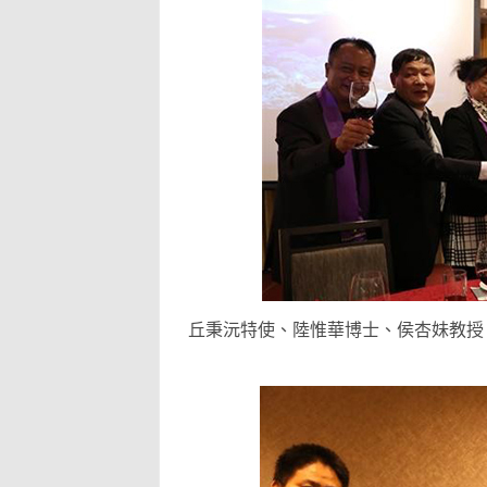
丘秉沅特使、陸惟華博士、侯杏妹教授