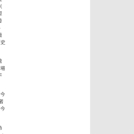
米
際
香
、
級
歷史
鼎
市場
平
，今
者
禦今
為