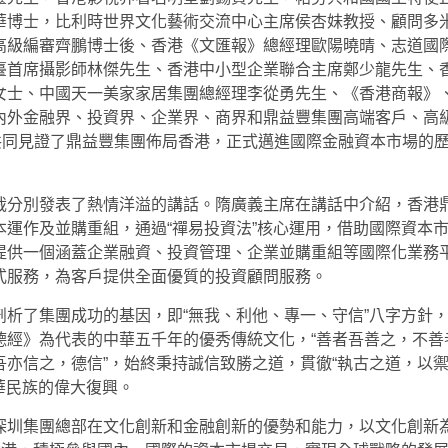
華博士，比利時世界文化藝術交流中心主席侯杏妹教授、顧問多
高級編審齊鵬博士後、香港《文匯報》總經理歐陽曉晴、志道國
臺首席攝影師林傑先生、香港中小型企業聯合主席鄭少龍先生、
女士、中國天一美家家居集團總經理李從勇先生、《香港商報》
內外金融界、投資界、企業界、商界和鼎益豐集團高端客戶、高
共同見證了鼎益豐集團佈局香港，正式邁進國際金融資本市場的
裁分別發表了熱情洋溢的講話。隋廣義主席在講話中介紹，香港
運作及並購重組，通過“禪易投資法”核心運用，借助國際資本
提供一個涵蓋企業融資、投資管理、企業並購重組等國際化業務
式服務，為客戶提供全面優質的投資顧問服務。
析了集團成功的基因，即“無我、利他、專一、守信”八字方針
德經》為代表的中華五千年的優秀傳統文化，“善者吾善之，不善
亦信之，德信”，始終秉持誠信致勝之道，貫徹“執古之道，以
中華民族的偉大復興。
深圳集團總部在文化創新和金融創新的優勢和能力，以文化創新