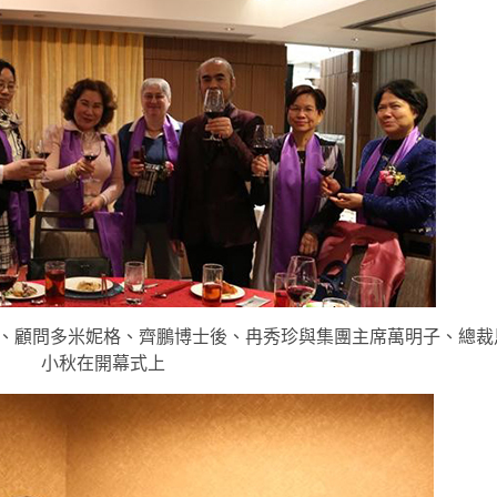
、顧問多米妮格、齊鵬博士後、冉秀珍與集團主席萬明子、總裁
小秋在開幕式上