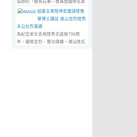
協辦的「馳馬玩墨—會員暨國際名家
化作我最初的美學啟蒙。耳濡目染之
劃過甲骨文的象形密碼，將東方哲思
舉辦，主題是 「中國城市與琴棋書畫
書法聯展」，已於2026年5月3日在
下，我深深愛上了繪畫，年少的心
組委主席陸坤宏邀請陸惟
的留白與日本新書法的張力調和成墨
的結合」。第二屆，於2019年在旅
臺南新營文化中心盛大開幕。本次展
裡，悄悄埋下了一個成為畫家的夢
華博士講話·崖山忠烈陸秀
色，在宣紙上暈染出“手術刀與毛筆共
遊文化名城廣東省陽春市舉辦，主題
覽薈萃海內外書法名家佳作約二百五
想，那份對美與生俱來的嚮往，對藝
夫公壯烈事蹟
舞”的傳奇。當他談及篆隸的古拙如鐘
為「文化旅遊+」城市 與新農村文化
十件，匯聚臺灣近兩百位書家，及全
術純粹的執著，從此在心底生根發
為紀念宋左丞相陸秀夫誕辰790周
鼎鏽跡、草書的狂放似驚鴻掠水，嚴
旅遊融合」。第三屆，於2022年在澳
球十餘國家和地區四十二位國際名
芽，成為貫穿我一生的精神底色。...
年，緬懷忠烈，豐功偉績，潮汕陸氏
謹的學術脈絡裡忽然漫出詩意：“醫學
門舉 辦，主題為「讓中華傳統文化成
家；盛會當日，兩百餘位參展藝術家
Read More...
宗親聯誼會、潮汕陸秀夫歷史文化研
是解剖生命的精密，書法是重構靈魂
為--東西方文明交流的橋梁 和紐
與各界嘉賓蒞臨現場，充分彰顯書法
究院於2026年4月1日在廣東省潮州
的浪漫。”眾人靜坐聽風，看他眼中閃
帶」。第四屆國際城市論壇系列活
藝術跨越地域、融通古今、多元共生
市意溪臨江酒店舉辦“紀念宋左丞相陸
爍的星子，原是藝術與科學在靈魂深
動：「美麗灣區--第 二屆美術作品雙
的獨特人文魅力。 臺南市政府副市長
秀夫誕辰790周年大會”，出席專家學
處的共鳴。 舌尖行旅：環球風味的味
年展（香港巡展）暨藝術品與金融價
葉澤山於開幕式上致詞時表示，感謝
者700余人，其中有： 1、研討會組
蕾協奏...
Read More...
值論壇， 第三屆紫荊花詩歌獎（香
中國書法學會將此被視為年度最具代
委會主席陸坤宏先生， 2、潮州市政
港）•「和平與安寧」全球華語詩歌
表性的書法大展在臺南市做展出，更
協原副主席、現潮州市關工委陳耿之
大賽啓動禮，Г2021第二屆紫荊花詩
有多達250件且涵蓋臺灣與國際書家
主任， 3、潮州市陸秀夫歷史文化研
歌獎（香港）「詩與遠 方」全球華語
在共襄盛舉下所提供展出與交流的重
究會永遠名譽會長陸章明先生， 4、
詩歌大賽」頒獎典禮，世界和平書法
要作品，不僅帶給觀者寬廣且多元欣
汕頭市原副廳級幹部，潮州市陸秀夫
日】等...
Read More...
賞的視野，更能展現文化提昇的精
歷史文化研究會總顧問陳瑞和先生，
萃，讓此活動具有正面能量與意義。
5、潮州市老幹部大學講師、潮州市