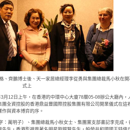
格、齊鵬博士後、天一家居總經理李從勇與集團總裁馬小秋在開
式上
年3月12日上午，在香港的中環中心大廈78層05-08辦公大廳內，
集團全資控股的香港鼎益豐國際控股集團有限公司開業儀式在這
運作與資本博弈的序。
（字：萬明子）、集團總裁馬小秋女士、集團黨支部書記李克成，
靈先生，香港影視界著名明星劉錫賢先生，帕勞共和國國王特使