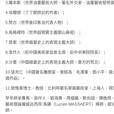
3.羅本斯（世界油畫藝術大師、著名外交家、油畫藝術
4.埃爾傑（丁丁歷險記的作者）；
5.梵古（世界後印象派代表人物）；
6.馬格裡特（世界超現實主義開山鼻祖）；
7.恩索（世界繪畫史上的表現主義大師）；
8.吳作人（前中國美術家協會主席、前中央美院院長）
9.沙耆（中國繪畫史上的表現主義大師，東方的梵古）
10.張充仁（中國著名雕塑家，曾經為：毛澤東、鄧小平、
過作品）。
11.陸惟華博士、教授：比利時著名華裔藝術家，上海人
早年師承曹禺、吳作人、劉海粟、周瘦鵑、靳尚誼、陳逸飛、
藝術理論權威呂西昂.馬薩（Lucien MASSAERT）導師、歐洲
師。