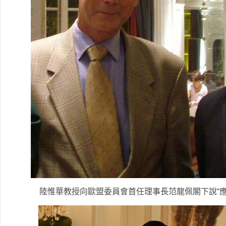
陸惟華教授向歐盟委員會首任理事長范龍佩閣下說“