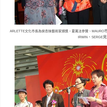
ARLETTE
MAURO
文化市長為侯杏妹藝術家頒獎，夏萬法參贊、
、
見
IRWIN
SERGE