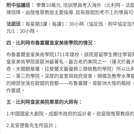
附中協議班：
學費10萬元, 培訓學員考入海外（比利時、
律保障，由陸惟華教授主要指導, 如有極個別考不上的學
法語班：
每星期3課，每課1：30小時（協定班、附中協定班
元/1：30小時。
四．比利時布魯塞爾皇家美術學院的情況：
布魯塞爾皇家美術學院1711年建校，該院是留學生嚮往學
皇家美術學院是歐洲最著名、最古老的美院之一（僅次於義
奇、米開朗基羅、拉斐爾文藝復興三傑執教的學院）所以比
二、第三的學院，深厚的皇室與政府背景，規模及教學水準
的總部坐落在歐盟的首都——布魯塞爾，是歐洲大陸的樞紐
作靈感。
五．比利時皇家美院畢業的大師有：
1.中國國家大劇院，成都市政府的設計者，就是陸惟華教授
2.友安德魯先生所設計；