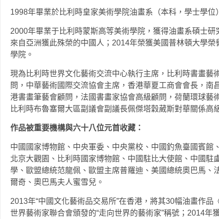
1998年畢業於比利時皇家美術學院油畫系（本科，學士
2000年畢業于比利時蒙斯高等美術學院，獲得油畫系碩士研
來自亞洲獲此殊榮的中國人；2014年榮獲美國普林頓大學
學院。
現為比利時世界文化藝術交流中心執行主席，比利時書畫藝
問，中華藝術國際交流協會主席，香港華夏工商會會長，南
港書畫筆藝會顧問，法國書畫家協會高級顧問，荷蘭環球藝
比利時布魯塞爾大區副議會副議長佩傑塔穀葳斯對華關
作品被重要機構與六十八位元首收藏：
中國國家博物館、中央軍委、中央黨校、中國釣魚臺國賓館
北京大觀園、比利時國家博物館、中國駐比大使館、中國駐
學、歐盟總統范龍佩、歐盟主席普羅迪、美國總統奧巴馬、
爾奇、奧巴馬夫人蜜雪兒。
2013年“中國文化藝術品交易所”在香港，將其30幅油畫作品
世界藝術家聯合會頒發的“走向世界的藝術家”稱號；2014年