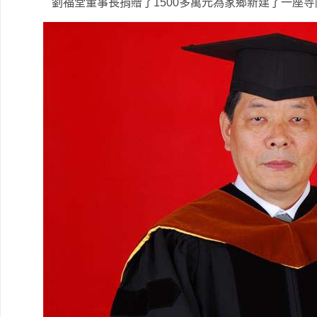
劉福堂董事長捐贈了1500多萬元為家鄉新建了一座