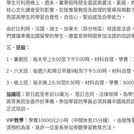
學生可利用晚上、週末、暑寒假時間全面提高書法、素描、
核心文化課會受到影響，在陸惟華教授及助理的督導與規劃
而提高學生的學習自覺性、自信心、緊迫感及自學能力
由於比利時、法國、瑞士、加拿大（部分地區）母語是法語
們建議準備出國留學的學生，適當安排時間參加法語的培
三．班級：
1，暑期班：每天早上9:00至下午5:00時，材料自理，學
2，六天班：每週六和周日早晨9點到下午5:00時，材料自
3，晚上班：每天晚上6:30至8:30時，材料自理，學費：
協議班：
即日起至考前10萬元， 簽訂合同、法律保障，為
高等美院全面作好準備。參加學習的學員必須具備中國政府認
正式培訓。
VIP教學：
學費10000元2小時（中間休息15分鐘），由
須預約為准，准許一位家長參加旁聽學習教育方法。