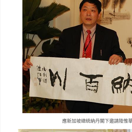
應新加坡總統納丹閣下邀請陸惟