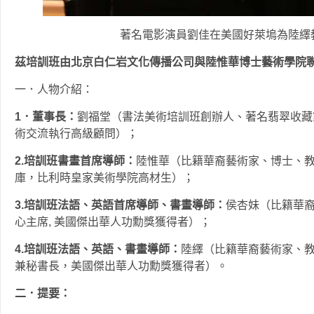
著名電影演員劉佳在美國好萊塢為陸繹
茲培訓班由北京白仁岩文化傳播公司與陸惟華博士藝術學院
一．人物介紹：
1．董事長：
劉福堂（書法美術培訓班創辦人、著名翡翠收藏
術交流執行高級顧問）；
2.培訓班書畫首席導師：
陸惟華（比籍華裔藝術家、博士、
庫，比利時皇家美術學院高材生）；
3.培訓班法語、英語首席導師、書畫導師：
侯杏妹（比籍華
心主席, 美國傑出華人功勳獎獲得者）；
4.培訓班法語、英語、書畫導師：
陸繹（比籍華裔藝術家、
兼秘書長，美國傑出華人功勳獎獲得者）。
二．提要：