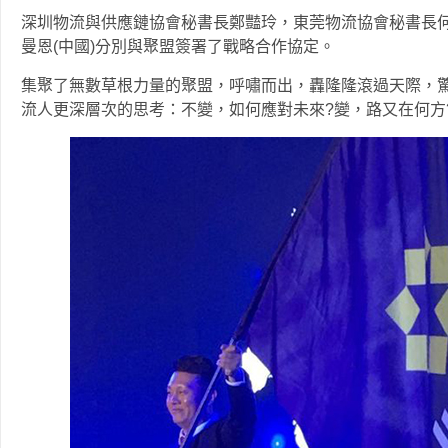
深圳物流與供應鏈協會秘書長鄭豔玲，東莞物流協會秘書長
曼恩(中國)分別與聚盟簽署了戰略合作協定。
集聚了無數草根力量的聚盟，呼嘯而出，轟隆隆滾過天際，
流人更深層次的思考：不變，如何應對未來?變，路又在何方