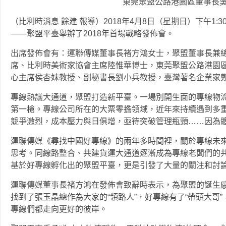
東莞聚盟公路港園區董事長
（比利時消息 餘建 報導）2018年4月8日（星期日）下午1
——聚盟平臺舉辦了2018年首場戰略發佈會。
出席發佈會有：運聯傳媒董事長褚方鴻女士，聚盟董事長兼
席、比利時美術家協會主席陸惟華博士，東莞聚盟公路港園
心主席侯杏妹教授、副秘書長劉小兵教授，臺灣著名企業家鄭
專線熱議大通道，聚盟打造新平臺。一場別開生面的專線物
第一槍。專線公司所在的大票零擔領域，近年來持續遇到多
競爭激烈，成本壓力與日俱增，亟待突破管理瓶頸……因為
運聯傳媒《尋找中國好專線》的兩年多時間裡，關於專線未
思考。同線路整合、共建貨運大通道逐漸成為專線老闆們的
基於好專線孵化出的聚盟平臺，更是引發了大量的關注和討
運聯傳媒董事長褚方鴻在發佈會致辭時表示，為聚盟的誕生感
找到了張玉晶總作為大家的“領路人”，好專線有了“帶頭大哥”
專線們都走向更好的彼岸。