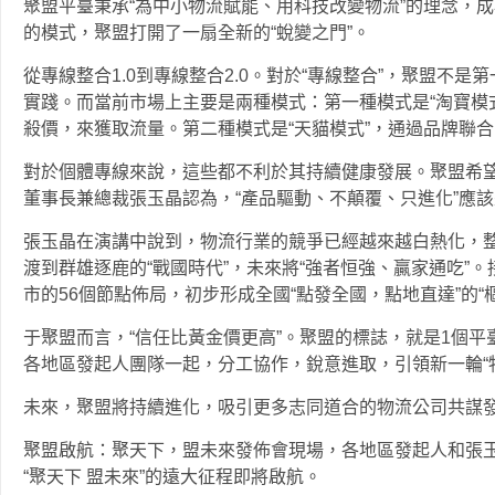
聚盟平臺秉承“為中小物流賦能、用科技改變物流”的理念，
的模式，聚盟打開了一扇全新的“蛻變之門”。
從專線整合1.0到專線整合2.0。對於“專線整合”，聚盟不
實踐。而當前市場上主要是兩種模式：第一種模式是“淘寶模
殺價，來獲取流量。第二種模式是“天貓模式”，通過品牌聯合
對於個體專線來說，這些都不利於其持續健康發展。聚盟希
董事長兼總裁張玉晶認為，“產品驅動、不顛覆、只進化”應該
張玉晶在演講中說到，物流行業的競爭已經越來越白熱化，整
渡到群雄逐鹿的“戰國時代”，未來將“強者恒強、贏家通吃”
市的56個節點佈局，初步形成全國“點發全國，點地直達”的“
于聚盟而言，“信任比黃金價更高”。聚盟的標誌，就是1個平
各地區發起人團隊一起，分工協作，銳意進取，引領新一輪“
未來，聚盟將持續進化，吸引更多志同道合的物流公司共謀
聚盟啟航：聚天下，盟未來發佈會現場，各地區發起人和張
“聚天下 盟未來”的遠大征程即將啟航。