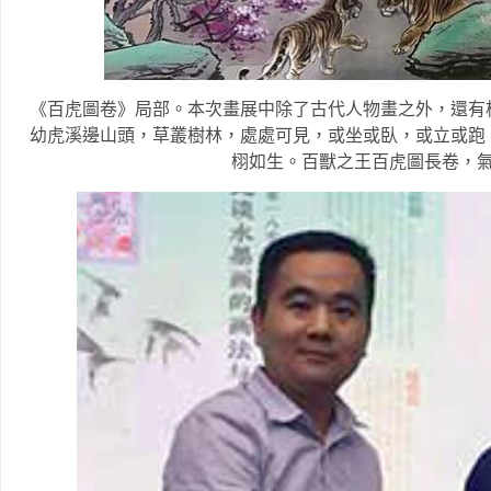
《百虎圖卷》局部。本次畫展中除了古代人物畫之外，還有
幼虎溪邊山頭，草叢樹林，處處可見，或坐或臥，或立或跑
栩如生。百獸之王百虎圖長卷，