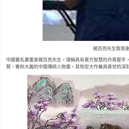
楊百亮先生致答
中國著名書畫家楊百亮先生，堪稱具有東方智慧的丹青聖手
賢、春秋大義的中國傳統人物畫。其恢宏大作兼具普世的深