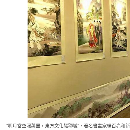
“明月當空照萬里，東方文化耀獅城”，著名書畫家楊百亮和