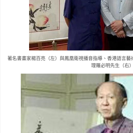
著名書畫家楊百亮（左）與鳳凰衛視播音指導、香港語言藝
理羅必明先生（右