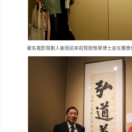
著名電影策劃人崔雨前來祝賀陸惟華博士並在獲獎