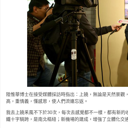
陸惟華博士在接受媒體採訪時指出：上饒，無論是天然景觀
高，重情義，懂感恩，使人們流連忘返。
我去上饒釆風不下於30次，每次去感覺都不一樣，都有新的
鐵十字騎跨，是南北樞紐；新機場的建成，增強了立體化交