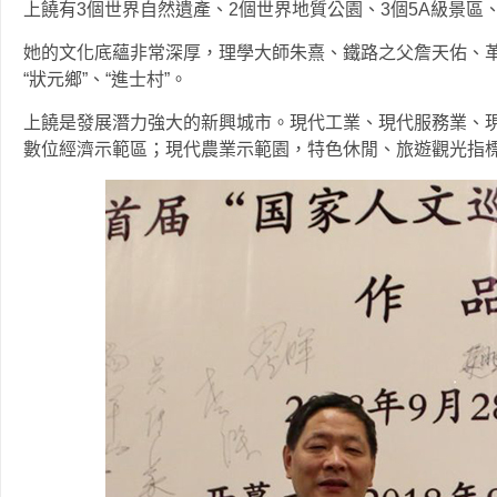
上饒有3個世界自然遺產、2個世界地質公園、3個5A級景區
她的文化底蘊非常深厚，理學大師朱熹、鐵路之父詹天佑、
“狀元鄉”、“進士村”。
上饒是發展潛力強大的新興城市。現代工業、現代服務業、
數位經濟示範區；現代農業示範園，特色休閒、旅遊觀光指