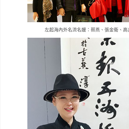
左起海內外名流名媛：蔡燕、張金衛、高