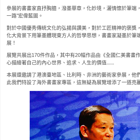
參展的書畫家直抒胸臆，潑墨華章，化妙境，灑情懷於筆端，
一路”宏偉藍圖。
對於中國優秀傳統文化的弘揚與讚美，對於工匠精神的褒獎
化大背景下用筆墨體現東方人的哲學思想，書畫家凝墨於筆
展！
展覽共展出170件作品，其中有20幅作品由《全國仁美書
心描繪著自己的內心世界、追求、人生的價值......
本展還邀請了港澳臺地區、比利時、非洲的藝術家參展，他們
此我們特設了海外書畫家專區，這無疑為展覽增添了一道亮