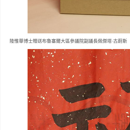
陸惟華博士贈送布魯塞爾大區參議院副議長佩傑塔·古蔚斯（Brigi