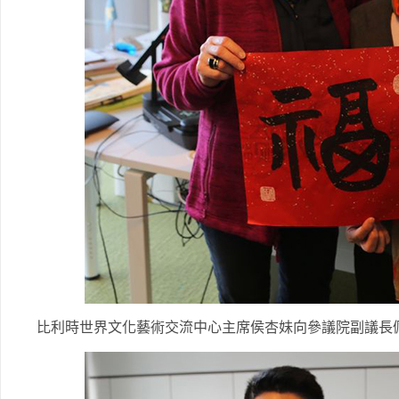
比利時世界文化藝術交流中心主席侯杏妹向參議院副議長佩傑塔·古蔚