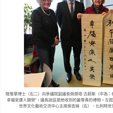
陸惟華博士（右二）向參議院副議長佩傑塔·古蔚斯（中為：Brigit
幸福安康人類榮”，議長說這是她收到的最尊貴的禮物。左起：議長助理
世界文化藝術交流中心主席侯杏妹（右）、比利時世