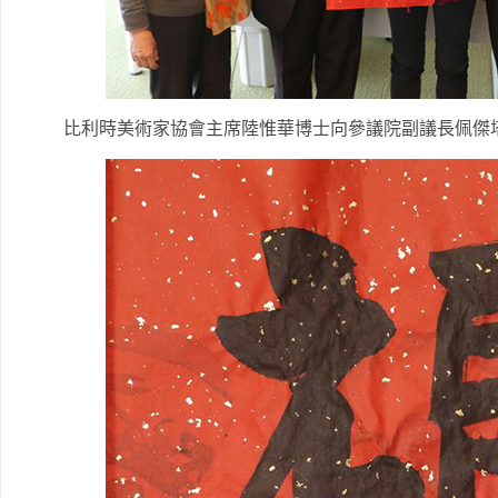
比利時美術家協會主席陸惟華博士向參議院副議長佩傑塔·古蔚斯（