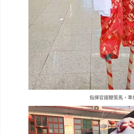
指揮官揚鞭策馬，準