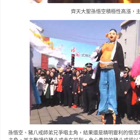
齊天大聖孫悟空積極性高漲，
孫悟空、豬八戒師弟兄爭唱主角，結果還是精明靈利的悟空