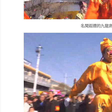
名聞遐邇的九龍