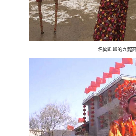
名聞遐邇的九龍