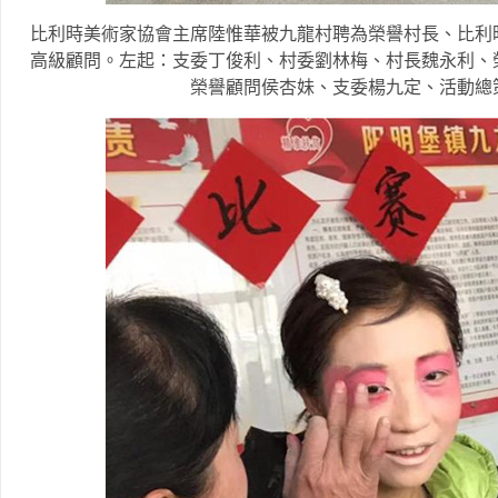
比利時美術家協會主席陸惟華被九龍村聘為榮譽村長、比利
高級顧問。左起：支委丁俊利、村委劉林梅、村長魏永利、
榮譽顧問侯杏妹、支委楊九定、活動總