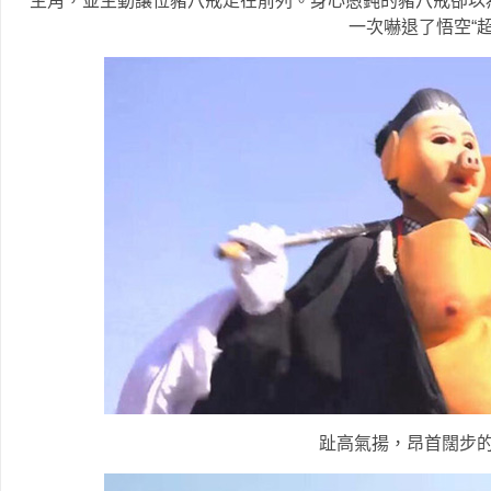
主角，並主動讓位豬八戒走在前列。身心愚鈍的豬八戒卻以
一次嚇退了悟空“超
趾高氣揚，昂首闊步