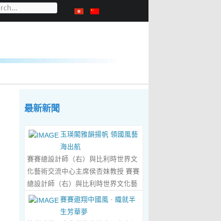
最新新聞
玉瑛閣雅韻揚帆 領國風藝
海出航
賽賽總設計師（右）與比利時世界文
化藝術交流中心主席侯杏妹教授 賽賽
總設計師（右）與比利時世界文化藝
術交流中心主席侯杏妹教授及其題詞
賽賽遨翔中國風 · 織就半
合影留念 ‍ 賽賽/文 ‍ 近日有幸與比利
生芳華夢
時籍華裔藝術家陸惟華、侯杏妹夫婦