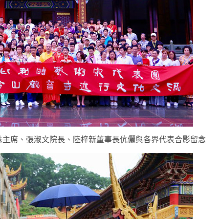
妹主席、張淑文院長、陸梓新董事長伉儷與各界代表合影留念