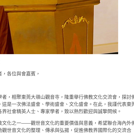
：
者，各位與會嘉賓，
學者，相聚東莞大嶺山觀音寺，隆重舉行佛教文化交流會，探討
。這是一次佛法盛會、學術盛會、文化盛會。在此，我謹代表東
各界社會精英人士、專家學者，致以熱烈歡迎與誠摯問候。
教文化之一——觀世音文化的重要價值與意義，希望聯合海內外
動觀世音文化的整理、傳承與弘揚，促進佛教界國際化的交流合