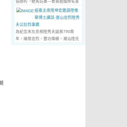
協辦的「馳馬玩墨—會員暨國際名家
化作我最初的美學啟蒙。耳濡目染之
劃過甲骨文的象形密碼，將東方哲思
舉辦，主題是 「中國城市與琴棋書畫
書法聯展」，已於2026年5月3日在
下，我深深愛上了繪畫，年少的心
組委主席陸坤宏邀請陸惟
的留白與日本新書法的張力調和成墨
的結合」。第二屆，於2019年在旅
臺南新營文化中心盛大開幕。本次展
裡，悄悄埋下了一個成為畫家的夢
華博士講話·崖山忠烈陸秀
色，在宣紙上暈染出“手術刀與毛筆共
遊文化名城廣東省陽春市舉辦，主題
覽薈萃海內外書法名家佳作約二百五
想，那份對美與生俱來的嚮往，對藝
夫公壯烈事蹟
舞”的傳奇。當他談及篆隸的古拙如鐘
為「文化旅遊+」城市 與新農村文化
十件，匯聚臺灣近兩百位書家，及全
術純粹的執著，從此在心底生根發
為紀念宋左丞相陸秀夫誕辰790周
鼎鏽跡、草書的狂放似驚鴻掠水，嚴
旅遊融合」。第三屆，於2022年在澳
球十餘國家和地區四十二位國際名
芽，成為貫穿我一生的精神底色。...
年，緬懷忠烈，豐功偉績，潮汕陸氏
謹的學術脈絡裡忽然漫出詩意：“醫學
門舉 辦，主題為「讓中華傳統文化成
家；盛會當日，兩百餘位參展藝術家
Read More...
宗親聯誼會、潮汕陸秀夫歷史文化研
是解剖生命的精密，書法是重構靈魂
為--東西方文明交流的橋梁 和紐
與各界嘉賓蒞臨現場，充分彰顯書法
究院於2026年4月1日在廣東省潮州
的浪漫。”眾人靜坐聽風，看他眼中閃
帶」。第四屆國際城市論壇系列活
藝術跨越地域、融通古今、多元共生
市意溪臨江酒店舉辦“紀念宋左丞相陸
爍的星子，原是藝術與科學在靈魂深
動：「美麗灣區--第 二屆美術作品雙
的獨特人文魅力。 臺南市政府副市長
秀夫誕辰790周年大會”，出席專家學
處的共鳴。 舌尖行旅：環球風味的味
年展（香港巡展）暨藝術品與金融價
葉澤山於開幕式上致詞時表示，感謝
者700余人，其中有： 1、研討會組
蕾協奏...
Read More...
值論壇， 第三屆紫荊花詩歌獎（香
中國書法學會將此被視為年度最具代
委會主席陸坤宏先生， 2、潮州市政
覺
港）•「和平與安寧」全球華語詩歌
表性的書法大展在臺南市做展出，更
協原副主席、現潮州市關工委陳耿之
大賽啓動禮，Г2021第二屆紫荊花詩
有多達250件且涵蓋臺灣與國際書家
主任， 3、潮州市陸秀夫歷史文化研
歌獎（香港）「詩與遠 方」全球華語
在共襄盛舉下所提供展出與交流的重
究會永遠名譽會長陸章明先生， 4、
詩歌大賽」頒獎典禮，世界和平書法
要作品，不僅帶給觀者寬廣且多元欣
汕頭市原副廳級幹部，潮州市陸秀夫
日】等...
Read More...
賞的視野，更能展現文化提昇的精
歷史文化研究會總顧問陳瑞和先生，
萃，讓此活動具有正面能量與意義。
5、潮州市老幹部大學講師、潮州市