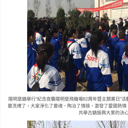
陽明堡鎮舉行“紀念夜襲陽明堡飛機場82周年暨主題黨日”
靈洗禮了，大家淨化了靈魂、陶冶了情操，激發了愛國熱情
共舉古鎮振興大業的決