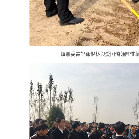
鎮黨委書記孫悅林與愛囯僑領陸惟