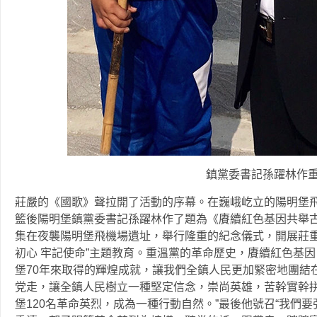
鎮黨委書記孫躍林作
莊嚴的《國歌》聲拉開了活動的序幕。在巍峨屹立的陽明堡
籃後陽明堡鎮黨委書記孫躍林作了題為《賡續紅色基因共舉古
集在夜襲陽明堡飛機場遺址，舉行隆重的紀念儀式，開展莊重
初心 牢記使命”主題教育。重溫黨的革命歷史，賡續紅色基
堡70年來取得的輝煌成就，讓我們全鎮人民更加緊密地團結
党走，讓全鎮人民樹立一種堅定信念，崇尚英雄，苦幹實幹
堡120名革命英烈，成為一種行動自然。”最後他號召“我們