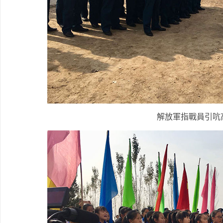
解放軍指戰員引吭