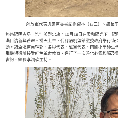
解放軍代表與鎮黨委書記孫躍林（右三）、鎮長
悠悠陽明古堡，浩浩英烈忠魂。10月19日在柔和陽光下，
滿目清新與蒼翠。當天上午，代縣陽明堡鎮黨委政府舉行“紀念
動。鎮全體黨員幹部、各界代表、駐軍代表、南關小學師生代
飛機場遺址接受紅色革命教育，進行了一次淨化心靈和觸及
書記、鎮長李潤玖主持。