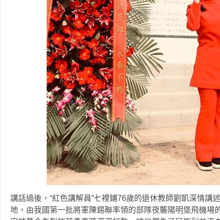
講話過後，“紅色講解員”七裡鋪76歲的退休教師劉凱深情講
地，由我國第一批將軍陳錫聯率領的部隊夜襲陽明堡飛機場