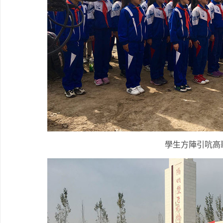
學生方陣引吭高