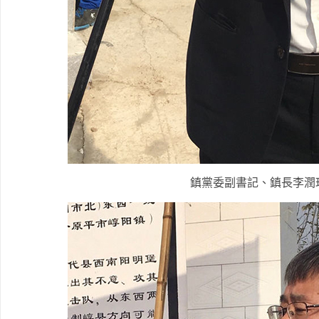
鎮黨委副書記、鎮長李潤