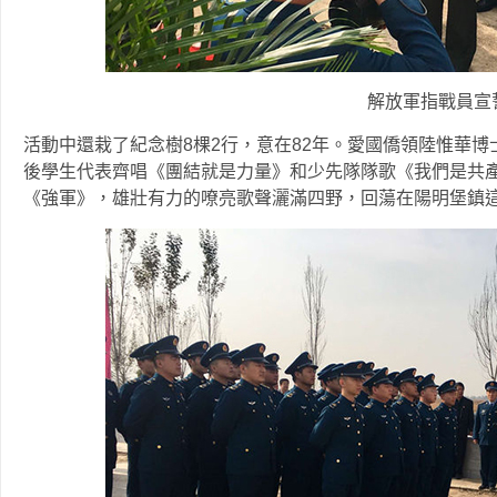
解放軍指戰員宣
活動中還栽了紀念樹8棵2行，意在82年。愛國僑領陸惟華
後學生代表齊唱《團結就是力量》和少先隊隊歌《我們是共
《強軍》，雄壯有力的嘹亮歌聲灑滿四野，回蕩在陽明堡鎮