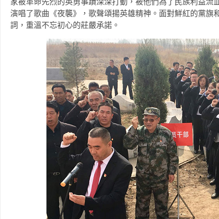
家被革命先烈的英勇事蹟深深打動，被他們為了民族利益流
演唱了歌曲《夜襲》，歌聲頌揚英雄精神。面對鮮紅的黨旗
詞，重溫不忘初心的莊嚴承諾。