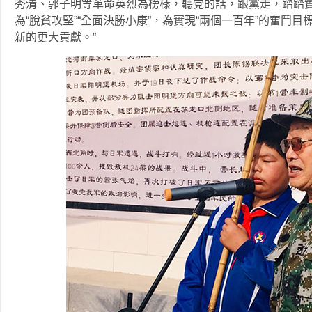
秀清、郭子明等革命英烈為榜樣，聽党的話，跟黨走，踏踏
為“脫貧攻堅”“全面決勝小康”，為實現“兩個一百年”的奮鬥
新的更大貢獻。”