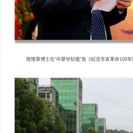
陸惟華博士在“中華世紀壇”為《紀念辛亥革命100