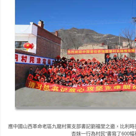
應中國山西革命老區九龍村黨支部書記劉福堂之邀，比利時
杏妹一行為村民“書寫了600