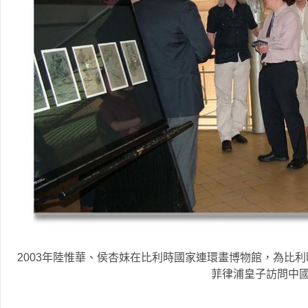
2003年陸惟華、侯杏妹在比利時國家連環畫博物館，為比
菲律浦皇子訪問中