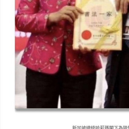
新加坡總統哈莉瑪閣下為陸