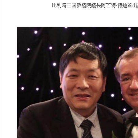
比利時王國參議院議長阿芒特·特迪蓋