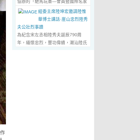
協辦的「馳馬玩墨—會員暨國際名家
化作我最初的美學啟蒙。耳濡目染之
劃過甲骨文的象形密碼，將東方哲思
舉辦，主題是 「中國城市與琴棋書畫
書法聯展」，已於2026年5月3日在
下，我深深愛上了繪畫，年少的心
組委主席陸坤宏邀請陸惟
的留白與日本新書法的張力調和成墨
的結合」。第二屆，於2019年在旅
臺南新營文化中心盛大開幕。本次展
裡，悄悄埋下了一個成為畫家的夢
華博士講話·崖山忠烈陸秀
色，在宣紙上暈染出“手術刀與毛筆共
遊文化名城廣東省陽春市舉辦，主題
覽薈萃海內外書法名家佳作約二百五
想，那份對美與生俱來的嚮往，對藝
夫公壯烈事蹟
舞”的傳奇。當他談及篆隸的古拙如鐘
為「文化旅遊+」城市 與新農村文化
十件，匯聚臺灣近兩百位書家，及全
術純粹的執著，從此在心底生根發
為紀念宋左丞相陸秀夫誕辰790周
鼎鏽跡、草書的狂放似驚鴻掠水，嚴
旅遊融合」。第三屆，於2022年在澳
球十餘國家和地區四十二位國際名
芽，成為貫穿我一生的精神底色。...
年，緬懷忠烈，豐功偉績，潮汕陸氏
謹的學術脈絡裡忽然漫出詩意：“醫學
門舉 辦，主題為「讓中華傳統文化成
家；盛會當日，兩百餘位參展藝術家
Read More...
宗親聯誼會、潮汕陸秀夫歷史文化研
是解剖生命的精密，書法是重構靈魂
為--東西方文明交流的橋梁 和紐
與各界嘉賓蒞臨現場，充分彰顯書法
究院於2026年4月1日在廣東省潮州
的浪漫。”眾人靜坐聽風，看他眼中閃
帶」。第四屆國際城市論壇系列活
藝術跨越地域、融通古今、多元共生
市意溪臨江酒店舉辦“紀念宋左丞相陸
爍的星子，原是藝術與科學在靈魂深
動：「美麗灣區--第 二屆美術作品雙
的獨特人文魅力。 臺南市政府副市長
秀夫誕辰790周年大會”，出席專家學
處的共鳴。 舌尖行旅：環球風味的味
年展（香港巡展）暨藝術品與金融價
葉澤山於開幕式上致詞時表示，感謝
者700余人，其中有： 1、研討會組
蕾協奏...
Read More...
值論壇， 第三屆紫荊花詩歌獎（香
中國書法學會將此被視為年度最具代
委會主席陸坤宏先生， 2、潮州市政
港）•「和平與安寧」全球華語詩歌
表性的書法大展在臺南市做展出，更
協原副主席、現潮州市關工委陳耿之
大賽啓動禮，Г2021第二屆紫荊花詩
有多達250件且涵蓋臺灣與國際書家
主任， 3、潮州市陸秀夫歷史文化研
歌獎（香港）「詩與遠 方」全球華語
在共襄盛舉下所提供展出與交流的重
究會永遠名譽會長陸章明先生， 4、
詩歌大賽」頒獎典禮，世界和平書法
要作品，不僅帶給觀者寬廣且多元欣
汕頭市原副廳級幹部，潮州市陸秀夫
日】等...
Read More...
賞的視野，更能展現文化提昇的精
歷史文化研究會總顧問陳瑞和先生，
展作
萃，讓此活動具有正面能量與意義。
5、潮州市老幹部大學講師、潮州市