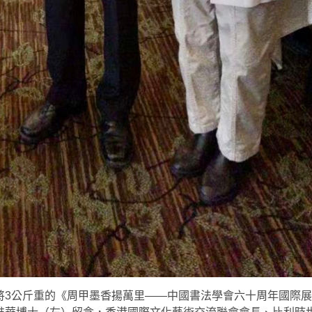
將3公斤重的《周甲墨香揚萬里——中國書法學會六十周年國際