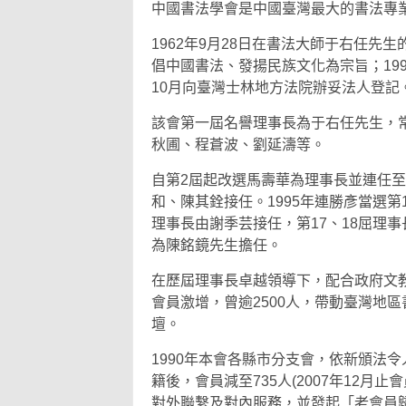
中國書法學會是中國臺灣最大的書法專
1962年9月28日在書法大師于右任先
倡中國書法、發揚民族文化為宗旨；199
10月向臺灣士林地方法院辦妥法人登記
該會第一屆名譽理事長為于右任先生，
秋圃、程蒼波、劉延濤等。
自第2屆起改選馬壽華為理事長並連任至
和、陳其銓接任。1995年連勝彥當選第
理事長由謝季芸接任，第17、18屈理
為陳銘鏡先生擔任。
在歷屆理事長卓越領導下，配合政府文
會員激增，曾逾2500人，帶動臺灣地
壇。
1990年本會各縣市分支會，依新頒法令
籍後，會員減至735人(2007年12月止
對外聯繫及對內服務，並發起「老會員