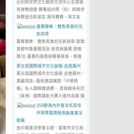
比利時世界文化藝術交流中心主席侯
傾心晤談，此番交流沒有客套的寒
杏妹教授題 賽賽設計師（右）與侯杏
暄，唯有藝術與文化的深度共鳴，言
妹教授合影留念 我叫賽賽，英文名
辭間盡是兩位先生沉澱半生的藝術風
Elin，生於湖南邵東的鄉野村落，如
暮春雅集｜雙魚馬會的光
骨與赤誠的文化情懷，暢談過後，內
今紮根東莞，在服裝與設計的領域
影詩章
心滿是深切的感念與久久不散的觸
裡，書寫著屬於自己的人生篇章。 我
暮春雅集｜雙魚馬會的光影詩章 歐盟
動，更讓我對國風服飾的創作之路，
的童年，是被墨香與書卷包裹的時
首都布魯塞爾消息 侯杏妹推薦 陸惟
有了全新的認知與堅守。...
Read
光。外公是當地頗負盛名的國畫愛好
華/文 暮春的風裹挾著薔薇香，將我
More...
者，更是深耕杏壇數十載的資深教
們引入香港雙魚河馬會的湖光畫卷
第五屆國際城市文化論壇-走進廣州
師、老校長，他的一生，一半是教書
中。葉慶良博士、陸惟華博士、侯杏
第五屆國際城市文化論壇-走進廣州：
育人的赤誠，一半是筆墨丹青的風
妹教授與廖國玲小姐同游于此，在水
美麗灣區--藝術邀請展暨「中華時
雅。記憶裡，外公的書桌總鋪著宣
墨煙嵐與藝術雅趣間，共赴一場關於
報」名人圍棋邀請賽、 首屆維多利亞
紙，狼毫筆起落間，山水花鳥躍然紙
時光的慢調敘事。 墨韻凝香：方寸亭
（香港）國際攝影大賽入選作品展 國
上，窗外的田園炊煙、山間流雲，都
間的思想流觴 小亭四面環綠，簷角懸
際城市文化論壇介紹： 國際城市文化
250餘海內外書法名家佳
成了他筆下的景致。我總蹲在桌旁靜
著的燈串尚未蘇醒，卻被攀援的藤蔓
論壇組委會和中華時報傳媒集團等機
作齊聚臺南馳馬翫墨書法
靜凝望，看墨色在紙上暈染開深淺層
織成了碎金簾幕。牙醫博士葉慶良的
構，成 功在中國內地和澳門主辦了三
聯展
次，看線條勾勒出世間萬物，那些靈
書法彙報在此流淌，如古琴撥弦——
屆国際城市文化論壇。第一 屆，於
由中國書法學會主辦、臺南市文化局
動的筆觸、雅致的構圖，悄無聲息地
他從倉頡造字的鴻蒙傳說講起，指尖
2018年在歷史文化名城浙江省紹興市