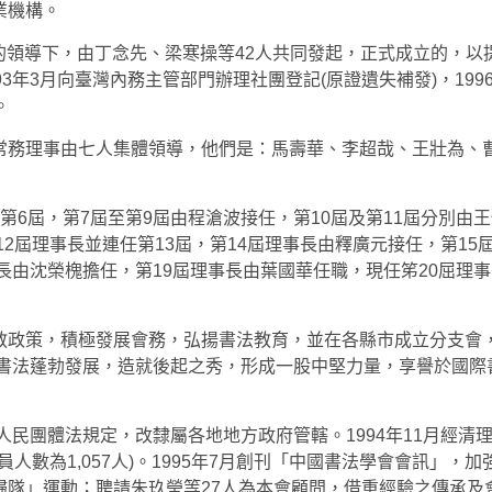
業機構。
生的領導下，由丁念先、梁寒操等42人共同發起，正式成立的，以
3年3月向臺灣內務主管部門辦理社團登記(原證遺失補發)，199
。
常務理事由七人集體領導，他們是：馬壽華、李超哉、王壯為、
第6屆，第7屆至第9屆由程滄波接任，第10屆及第11屆分別由
12屆理事長並連任第13屆，第14屆理事長由釋廣元接任，第15
事長由沈榮槐擔任，第19屆理事長由葉國華任職，現任笫20屈理
教政策，積極發展會務，弘揚書法教育，並在各縣市成立分支會
區書法蓬勃發展，造就後起之秀，形成一股中堅力量，享譽於國際
人民團體法規定，改隸屬各地地方政府管轄。1994年11月經清
會員人數為1,057人)。1995年7月創刊「中國書法學會會訊」，加
歸隊」運動；聘請朱玖瑩等27人為本會顧問，借重經驗之傳承及