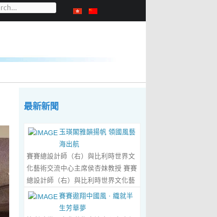
最新新聞
玉瑛閣雅韻揚帆 領國風藝
海出航
賽賽總設計師（右）與比利時世界文
化藝術交流中心主席侯杏妹教授 賽賽
總設計師（右）與比利時世界文化藝
術交流中心主席侯杏妹教授及其題詞
賽賽遨翔中國風 · 織就半
合影留念 ‍ 賽賽/文 ‍ 近日有幸與比利
生芳華夢
時籍華裔藝術家陸惟華、侯杏妹夫婦