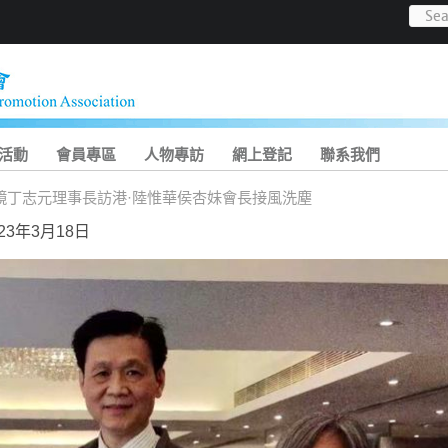
活動
會員專區
人物專訪
網上登記
聯系我們
鏡丁志元理事長訪港·陸惟華侯杏妹會長接風洗塵
3年3月18日