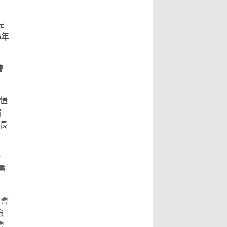
提
6年
曹
王愷
屆
事長
，
書
理會
強
會