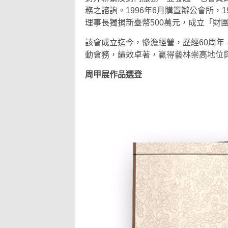
務之諮詢。1996年6月購置辦公會所，1
理事長獨捐新臺幣500萬元，成立「財
該會成立迄今，慘澹經營，歷經60周年
動會務，績效卓著，贏得藝林崇高地位
周甲展作品選登