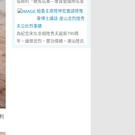
協辦的「馳馬玩墨—會員暨國際名家
化作我最初的美學啟蒙。耳濡目染之
劃過甲骨文的象形密碼，將東方哲思
舉辦，主題是 「中國城市與琴棋書畫
書法聯展」，已於2026年5月3日在
下，我深深愛上了繪畫，年少的心
組委主席陸坤宏邀請陸惟
的留白與日本新書法的張力調和成墨
的結合」。第二屆，於2019年在旅
臺南新營文化中心盛大開幕。本次展
裡，悄悄埋下了一個成為畫家的夢
華博士講話·崖山忠烈陸秀
色，在宣紙上暈染出“手術刀與毛筆共
遊文化名城廣東省陽春市舉辦，主題
覽薈萃海內外書法名家佳作約二百五
想，那份對美與生俱來的嚮往，對藝
夫公壯烈事蹟
舞”的傳奇。當他談及篆隸的古拙如鐘
為「文化旅遊+」城市 與新農村文化
十件，匯聚臺灣近兩百位書家，及全
術純粹的執著，從此在心底生根發
為紀念宋左丞相陸秀夫誕辰790周
鼎鏽跡、草書的狂放似驚鴻掠水，嚴
旅遊融合」。第三屆，於2022年在澳
球十餘國家和地區四十二位國際名
芽，成為貫穿我一生的精神底色。...
年，緬懷忠烈，豐功偉績，潮汕陸氏
謹的學術脈絡裡忽然漫出詩意：“醫學
門舉 辦，主題為「讓中華傳統文化成
家；盛會當日，兩百餘位參展藝術家
Read More...
宗親聯誼會、潮汕陸秀夫歷史文化研
是解剖生命的精密，書法是重構靈魂
為--東西方文明交流的橋梁 和紐
與各界嘉賓蒞臨現場，充分彰顯書法
究院於2026年4月1日在廣東省潮州
的浪漫。”眾人靜坐聽風，看他眼中閃
帶」。第四屆國際城市論壇系列活
藝術跨越地域、融通古今、多元共生
市意溪臨江酒店舉辦“紀念宋左丞相陸
爍的星子，原是藝術與科學在靈魂深
動：「美麗灣區--第 二屆美術作品雙
的獨特人文魅力。 臺南市政府副市長
秀夫誕辰790周年大會”，出席專家學
處的共鳴。 舌尖行旅：環球風味的味
年展（香港巡展）暨藝術品與金融價
葉澤山於開幕式上致詞時表示，感謝
者700余人，其中有： 1、研討會組
蕾協奏...
Read More...
值論壇， 第三屆紫荊花詩歌獎（香
中國書法學會將此被視為年度最具代
委會主席陸坤宏先生， 2、潮州市政
港）•「和平與安寧」全球華語詩歌
表性的書法大展在臺南市做展出，更
協原副主席、現潮州市關工委陳耿之
大賽啓動禮，Г2021第二屆紫荊花詩
有多達250件且涵蓋臺灣與國際書家
主任， 3、潮州市陸秀夫歷史文化研
歌獎（香港）「詩與遠 方」全球華語
在共襄盛舉下所提供展出與交流的重
究會永遠名譽會長陸章明先生， 4、
詩歌大賽」頒獎典禮，世界和平書法
要作品，不僅帶給觀者寬廣且多元欣
利
汕頭市原副廳級幹部，潮州市陸秀夫
日】等...
Read More...
賞的視野，更能展現文化提昇的精
歷史文化研究會總顧問陳瑞和先生，
萃，讓此活動具有正面能量與意義。
5、潮州市老幹部大學講師、潮州市