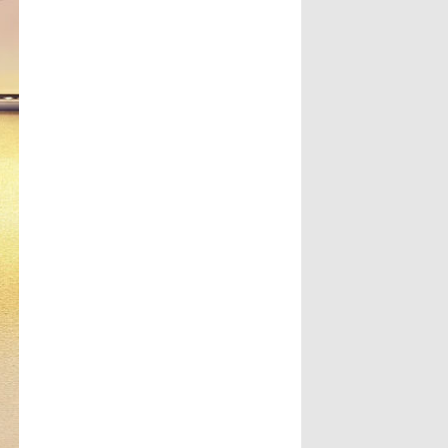
葉澤山副市長指出，書法最動人之
文史專家唐學武先生， 6、比利時美
處，除了形式表達，也具有豐沛的情
術家協會主席陸惟華博士， 7、比利
境，每一筆要有氣度，每一畫更具氣
時世界文化藝術交流中心主席侯杏妹
韻，更說明了書法已不再是傳統藝
教授， 8、牒譜專家陸才森先生，
術，筆墨起落都是情感表現，書法更
9、全國勞動模範、鹽城市陸氏忠烈
可說是最能直接表達情感的藝術。...
堂宗親會陸留伯會長， 10、深圳陸
Read More...
氏宗親理事會陸錦明會長， 11、牒
譜專家、鹽城陸氏忠烈堂宗親會陸文
鵬名譽會長， 12、鹽城陸氏忠烈堂
宗親會陸立秋常務副會長， 13、廣
西欽陸電力集團有限公司陸廷軍董事
長，...
Read More...