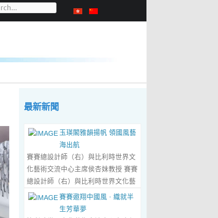
最新新聞
玉瑛閣雅韻揚帆 領國風藝
海出航
賽賽總設計師（右）與比利時世界文
化藝術交流中心主席侯杏妹教授 賽賽
總設計師（右）與比利時世界文化藝
術交流中心主席侯杏妹教授及其題詞
賽賽遨翔中國風 · 織就半
合影留念 ‍ 賽賽/文 ‍ 近日有幸與比利
生芳華夢
時籍華裔藝術家陸惟華、侯杏妹夫婦