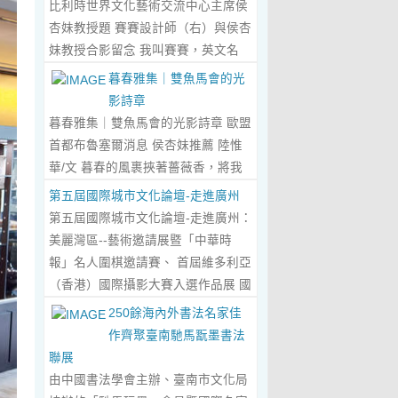
比利時世界文化藝術交流中心主席侯
傾心晤談，此番交流沒有客套的寒
杏妹教授題 賽賽設計師（右）與侯杏
暄，唯有藝術與文化的深度共鳴，言
妹教授合影留念 我叫賽賽，英文名
辭間盡是兩位先生沉澱半生的藝術風
Elin，生於湖南邵東的鄉野村落，如
暮春雅集｜雙魚馬會的光
骨與赤誠的文化情懷，暢談過後，內
今紮根東莞，在服裝與設計的領域
影詩章
心滿是深切的感念與久久不散的觸
裡，書寫著屬於自己的人生篇章。 我
暮春雅集｜雙魚馬會的光影詩章 歐盟
動，更讓我對國風服飾的創作之路，
的童年，是被墨香與書卷包裹的時
首都布魯塞爾消息 侯杏妹推薦 陸惟
有了全新的認知與堅守。...
Read
光。外公是當地頗負盛名的國畫愛好
華/文 暮春的風裹挾著薔薇香，將我
More...
者，更是深耕杏壇數十載的資深教
們引入香港雙魚河馬會的湖光畫卷
第五屆國際城市文化論壇-走進廣州
師、老校長，他的一生，一半是教書
中。葉慶良博士、陸惟華博士、侯杏
第五屆國際城市文化論壇-走進廣州：
育人的赤誠，一半是筆墨丹青的風
妹教授與廖國玲小姐同游于此，在水
美麗灣區--藝術邀請展暨「中華時
雅。記憶裡，外公的書桌總鋪著宣
墨煙嵐與藝術雅趣間，共赴一場關於
報」名人圍棋邀請賽、 首屆維多利亞
紙，狼毫筆起落間，山水花鳥躍然紙
時光的慢調敘事。 墨韻凝香：方寸亭
（香港）國際攝影大賽入選作品展 國
上，窗外的田園炊煙、山間流雲，都
間的思想流觴 小亭四面環綠，簷角懸
際城市文化論壇介紹： 國際城市文化
250餘海內外書法名家佳
成了他筆下的景致。我總蹲在桌旁靜
著的燈串尚未蘇醒，卻被攀援的藤蔓
論壇組委會和中華時報傳媒集團等機
作齊聚臺南馳馬翫墨書法
靜凝望，看墨色在紙上暈染開深淺層
織成了碎金簾幕。牙醫博士葉慶良的
構，成 功在中國內地和澳門主辦了三
聯展
次，看線條勾勒出世間萬物，那些靈
書法彙報在此流淌，如古琴撥弦——
屆国際城市文化論壇。第一 屆，於
由中國書法學會主辦、臺南市文化局
動的筆觸、雅致的構圖，悄無聲息地
他從倉頡造字的鴻蒙傳說講起，指尖
2018年在歷史文化名城浙江省紹興市