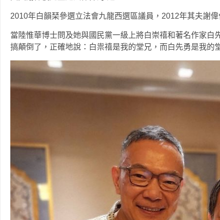
2010年白韻琹參選立法會九龍西選區議員，2012年其夫謝
當陸惟華博士問及她與國民黨一級上將白崇禧和著名作家白
搞顛倒了，正確地說：白祟禧是我的堂兄，而白先勇是我的