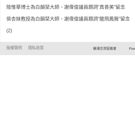
陸惟華博士為白韻琹大師、謝偉俊議員題詞“真善美”留念
侯杏妹教授為白韻琹大師、謝偉俊議員題詞“龍飛鳳舞”留念
(2)
版權聲明
隱私政策
蘇港交流促進會 Powered by Ho