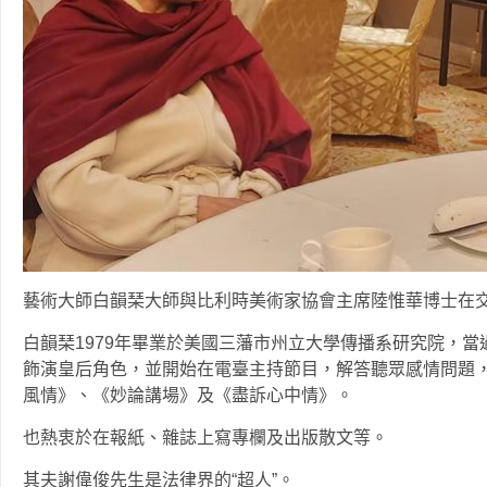
藝術大師白韻琹大師與比利時美術家協會主席陸惟華博士在
白韻琹1979年畢業於美國三藩市州立大學傳播系研究院，當
飾演皇后角色，並開始在電臺主持節目，解答聽眾感情問題
風情》、《妙論講場》及《盡訴心中情》。
也熱衷於在報紙、雜誌上寫專欄及出版散文等。
其夫謝偉俊先生是法律界的“超人”。