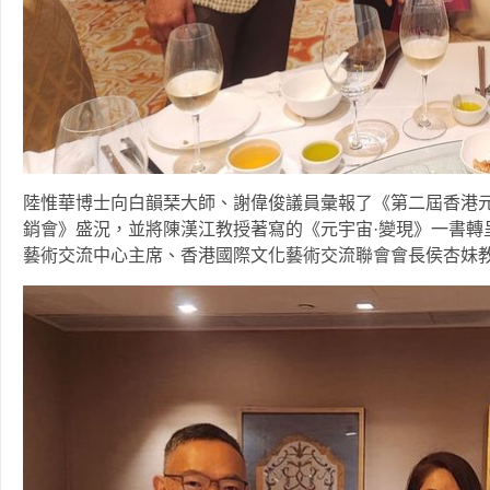
陸惟華博士向白韻琹大師、謝偉俊議員彙報了《第二屆香港元
銷會》盛況，並將陳漢江教授著寫的《元宇宙·變現》一書轉
藝術交流中心主席、香港國際文化藝術交流聯會會長侯杏妹