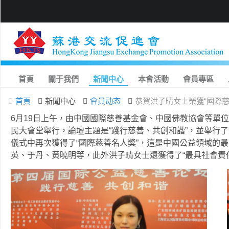
首頁
關于我們
新聞中心
本會活動
會員專區
首頁
新聞中心
會員动态
恭賀洪子晴女士榮獲“國際慈
6月19日上午，由中國國際慈善基金會、中國佛教協會等單
民大會堂舉行，論壇主題是“踐行慈善、共創和諧”，並舉行
儀式中再次獲得了“國際慈善名人獎”，這是中國公益領域的
英、于丹、黃曉明等，此外洪子晴女士還獲得了“最具社會責