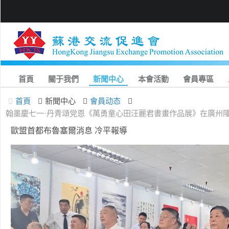
首頁
關于我們
新聞中心
本會活動
會員專區
首頁
新聞中心
會員动态
翰墨慶七一·丹青頌党恩《萬勇童心田汪麗君書畫作品展》在廣州
歐盟首都布魯塞爾消息 冷平報導