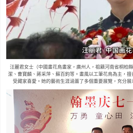
汪麗君女士（中國畫花鳥畫家，廣州人，祖籍河南省桐柏縣
潔、曹寶麟、蔣采萍、蘇百鈞等。畫風以工筆花鳥為主，擅
受藏家喜愛。她的藝術生涯涵蓋了多個重要展覽，充分展