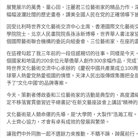
展覽展示的萬勇、童心田、汪麗君三位藝術家的精品力作，
幅幅波瀾壯闊的歷史畫卷，讚美全國人民在党的正確領導下
因受比利時世界文化藝術交流中心主席、香港國際文化藝術
學院院士、北京人民畫院院長孫泳新博導，世界華人書法家協
個國際藝術聯合機構的委託向組委會、三位藝術家、在座的
在這裡勾起了我三年前的一段倍感親切的往事。同樣是今天，
個國家和地區的200余位元華僑華人創作300余幅作品，完
時世界文化藝術交流中心承辦的《慶祝中國共產黨成立100
球華人熱愛党熱愛祖國的情懷。天津人民出版傳媒集團把全
予了“文化中國”的品牌專案。
今天，策劃者傅政委和三位藝術家的活動是典型的、高度濃
定不移落實貫徹習近平總書記“在新文藝座談會上講話”精神
文化藝術是人類命運的先導，是“大學問，大製作”浩瀚工程
人士齊心協力，才會有卓有成效的發展與繁榮。
讓我們中外同胞一起不遺餘力來推動，不驕不躁，踔厲前行