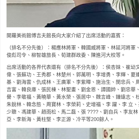
開蘿美術館傅吉夫館長向大家介紹了出席活動的嘉賓：
（排名不分先後）：楊應林將軍、韓國威將軍、林延河將軍
俊彪司令、柳智雄旅長、荀建群政委、陳進河大校等。
出席活動的各界代表還有（排名不分先後）：侯杏妹、崔幼
偉、張蘇功、王秀郡、林楚州、郭萬明、李增勇、李輝、夏
基、劉海雲、仇成林、王廣軍、李紫曄、施治生、閔忠兵、周
吉富、韓良庫、張民棟、林聖畫、劉金恩、譚國帥、劉忠華
譽、李敬福、黃曉華、黃水榮、張居中、魏言峰、鐘遠志、
朱銳林、韓念態、周寶林、李榮莉、史增福、李 躍、李 立、
少聰、馮建華、趙雨松、馬二磊、張 ????、劉自兵、李友
亞、李新海、黃柱堅、李正源、冷平等200餘人。