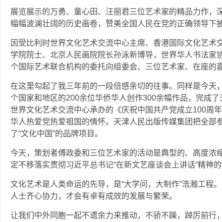
展览展示的万勇、童心田、汪丽君三位艺术家的精品力作，
幅幅波澜壮阔的历史画卷，赞美全国人民在党的正确领导下
因受比利时世界文化艺术交流中心主席、香港国际文化艺术
学院院士、北京人民画院院长孙泳新博导，世界华人书法家协
个国际艺术联合机构的委托向组委会、三位艺术家、在座的
在这里勾起了我三年前的一段倍感亲切的往事。同样是今天，
个国家和地区的200余位华侨华人创作300余幅作品，完成
世界文化艺术交流中心承办的《庆祝中国共产党成立100周
华人热爱党热爱祖国的情怀。天津人民出版传媒集团把全部
了“文化中国”的品牌项目。
今天，策划者傅政委和三位艺术家的活动是典型的、高度浓
定不移落实贯彻习近平总书记“在新文艺座谈会上讲话”精神
文化艺术是人类命运的先导，是“大学问，大制作”浩瀚工程
人士齐心协力，才会有卓有成效的发展与繁荣。
让我们中外同胞一起不遗余力来推动，不骄不躁，踔厉前行