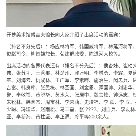
开萝美术馆傅吉夫馆长向大家介绍了出席活动的嘉宾：
（排名不分先后）：杨应林将军、韩国威将军、林延河将军
俊彪司令、柳智雄旅长、荀建群政委、陈进河大校等。
出席活动的各界代表还有（排名不分先后）：侯杏妹、崔幼
伟、张苏功、王秀郡、林楚州、郭万明、李增勇、李辉、夏
基、刘海云、仇成林、王广军、李紫晔、施治生、闵忠兵、周
吉富、韩良库、张民栋、林圣画、刘金恩、谭国帅、刘忠华
誉、李敬福、黄晓华、黄水荣、张居中、魏言峰、钟远志、
朱锐林、韩念态、周宝林、李荣莉、史增福、李 跃、李 立、
少聪、冯建华、赵雨松、马二磊、张 ????、刘自兵、李友
亚、李新海、黄柱坚、李正源、冷平等200余人。