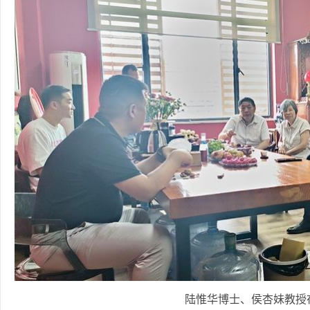
陆惟华博士、侯杏妹教授