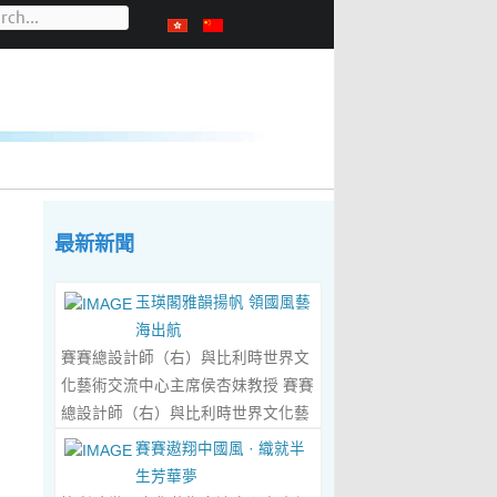
最新新聞
玉瑛閣雅韻揚帆 領國風藝
海出航
賽賽總設計師（右）與比利時世界文
化藝術交流中心主席侯杏妹教授 賽賽
總設計師（右）與比利時世界文化藝
術交流中心主席侯杏妹教授及其題詞
賽賽遨翔中國風 · 織就半
合影留念 ‍ 賽賽/文 ‍ 近日有幸與比利
生芳華夢
時籍華裔藝術家陸惟華、侯杏妹夫婦