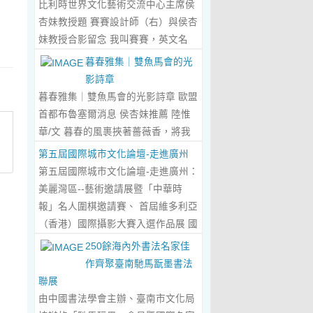
比利時世界文化藝術交流中心主席侯
傾心晤談，此番交流沒有客套的寒
杏妹教授題 賽賽設計師（右）與侯杏
暄，唯有藝術與文化的深度共鳴，言
妹教授合影留念 我叫賽賽，英文名
辭間盡是兩位先生沉澱半生的藝術風
Elin，生於湖南邵東的鄉野村落，如
暮春雅集｜雙魚馬會的光
骨與赤誠的文化情懷，暢談過後，內
今紮根東莞，在服裝與設計的領域
影詩章
心滿是深切的感念與久久不散的觸
裡，書寫著屬於自己的人生篇章。 我
暮春雅集｜雙魚馬會的光影詩章 歐盟
動，更讓我對國風服飾的創作之路，
的童年，是被墨香與書卷包裹的時
首都布魯塞爾消息 侯杏妹推薦 陸惟
有了全新的認知與堅守。...
Read
光。外公是當地頗負盛名的國畫愛好
華/文 暮春的風裹挾著薔薇香，將我
More...
者，更是深耕杏壇數十載的資深教
們引入香港雙魚河馬會的湖光畫卷
第五屆國際城市文化論壇-走進廣州
師、老校長，他的一生，一半是教書
中。葉慶良博士、陸惟華博士、侯杏
第五屆國際城市文化論壇-走進廣州：
育人的赤誠，一半是筆墨丹青的風
妹教授與廖國玲小姐同游于此，在水
美麗灣區--藝術邀請展暨「中華時
雅。記憶裡，外公的書桌總鋪著宣
墨煙嵐與藝術雅趣間，共赴一場關於
報」名人圍棋邀請賽、 首屆維多利亞
紙，狼毫筆起落間，山水花鳥躍然紙
時光的慢調敘事。 墨韻凝香：方寸亭
（香港）國際攝影大賽入選作品展 國
上，窗外的田園炊煙、山間流雲，都
間的思想流觴 小亭四面環綠，簷角懸
際城市文化論壇介紹： 國際城市文化
250餘海內外書法名家佳
成了他筆下的景致。我總蹲在桌旁靜
著的燈串尚未蘇醒，卻被攀援的藤蔓
論壇組委會和中華時報傳媒集團等機
作齊聚臺南馳馬翫墨書法
靜凝望，看墨色在紙上暈染開深淺層
織成了碎金簾幕。牙醫博士葉慶良的
構，成 功在中國內地和澳門主辦了三
聯展
次，看線條勾勒出世間萬物，那些靈
書法彙報在此流淌，如古琴撥弦——
屆国際城市文化論壇。第一 屆，於
由中國書法學會主辦、臺南市文化局
動的筆觸、雅致的構圖，悄無聲息地
他從倉頡造字的鴻蒙傳說講起，指尖
2018年在歷史文化名城浙江省紹興市