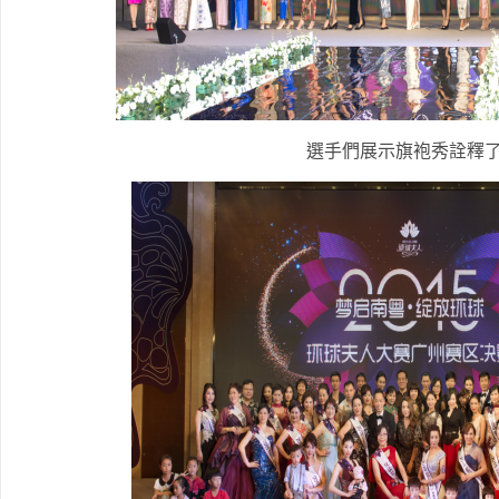
選手們展示旗袍秀詮釋