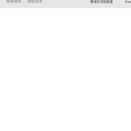
版權聲明
隱私政策
蘇港交流促進會 Powered by Ho