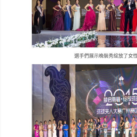
選手們展示晚裝秀綻放了女