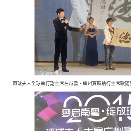
環球夫人全球執行副主席左越雲、廣州賽區執行主席歐陽