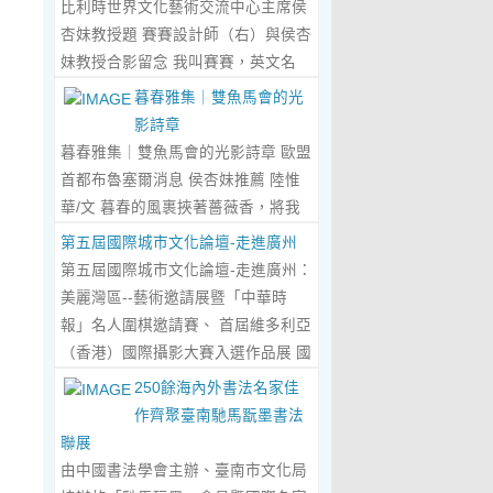
比利時世界文化藝術交流中心主席侯
傾心晤談，此番交流沒有客套的寒
杏妹教授題 賽賽設計師（右）與侯杏
暄，唯有藝術與文化的深度共鳴，言
妹教授合影留念 我叫賽賽，英文名
辭間盡是兩位先生沉澱半生的藝術風
Elin，生於湖南邵東的鄉野村落，如
暮春雅集｜雙魚馬會的光
骨與赤誠的文化情懷，暢談過後，內
今紮根東莞，在服裝與設計的領域
影詩章
心滿是深切的感念與久久不散的觸
裡，書寫著屬於自己的人生篇章。 我
暮春雅集｜雙魚馬會的光影詩章 歐盟
動，更讓我對國風服飾的創作之路，
的童年，是被墨香與書卷包裹的時
首都布魯塞爾消息 侯杏妹推薦 陸惟
有了全新的認知與堅守。...
Read
光。外公是當地頗負盛名的國畫愛好
華/文 暮春的風裹挾著薔薇香，將我
More...
者，更是深耕杏壇數十載的資深教
們引入香港雙魚河馬會的湖光畫卷
第五屆國際城市文化論壇-走進廣州
師、老校長，他的一生，一半是教書
中。葉慶良博士、陸惟華博士、侯杏
第五屆國際城市文化論壇-走進廣州：
育人的赤誠，一半是筆墨丹青的風
妹教授與廖國玲小姐同游于此，在水
美麗灣區--藝術邀請展暨「中華時
雅。記憶裡，外公的書桌總鋪著宣
墨煙嵐與藝術雅趣間，共赴一場關於
報」名人圍棋邀請賽、 首屆維多利亞
紙，狼毫筆起落間，山水花鳥躍然紙
時光的慢調敘事。 墨韻凝香：方寸亭
（香港）國際攝影大賽入選作品展 國
上，窗外的田園炊煙、山間流雲，都
間的思想流觴 小亭四面環綠，簷角懸
際城市文化論壇介紹： 國際城市文化
250餘海內外書法名家佳
成了他筆下的景致。我總蹲在桌旁靜
著的燈串尚未蘇醒，卻被攀援的藤蔓
論壇組委會和中華時報傳媒集團等機
作齊聚臺南馳馬翫墨書法
靜凝望，看墨色在紙上暈染開深淺層
織成了碎金簾幕。牙醫博士葉慶良的
構，成 功在中國內地和澳門主辦了三
聯展
次，看線條勾勒出世間萬物，那些靈
書法彙報在此流淌，如古琴撥弦——
屆国際城市文化論壇。第一 屆，於
由中國書法學會主辦、臺南市文化局
動的筆觸、雅致的構圖，悄無聲息地
他從倉頡造字的鴻蒙傳說講起，指尖
2018年在歷史文化名城浙江省紹興市