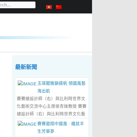
最新新聞
玉瑛閣雅韻揚帆 領國風藝
海出航
賽賽總設計師（右）與比利時世界文
化藝術交流中心主席侯杏妹教授 賽賽
總設計師（右）與比利時世界文化藝
術交流中心主席侯杏妹教授及其題詞
賽賽遨翔中國風 · 織就半
合影留念 ‍ 賽賽/文 ‍ 近日有幸與比利
生芳華夢
時籍華裔藝術家陸惟華、侯杏妹夫婦