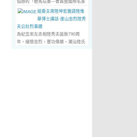
協辦的「馳馬玩墨—會員暨國際名家
化作我最初的美學啟蒙。耳濡目染之
劃過甲骨文的象形密碼，將東方哲思
舉辦，主題是 「中國城市與琴棋書畫
書法聯展」，已於2026年5月3日在
下，我深深愛上了繪畫，年少的心
組委主席陸坤宏邀請陸惟
的留白與日本新書法的張力調和成墨
的結合」。第二屆，於2019年在旅
臺南新營文化中心盛大開幕。本次展
裡，悄悄埋下了一個成為畫家的夢
華博士講話·崖山忠烈陸秀
色，在宣紙上暈染出“手術刀與毛筆共
遊文化名城廣東省陽春市舉辦，主題
覽薈萃海內外書法名家佳作約二百五
想，那份對美與生俱來的嚮往，對藝
夫公壯烈事蹟
舞”的傳奇。當他談及篆隸的古拙如鐘
為「文化旅遊+」城市 與新農村文化
十件，匯聚臺灣近兩百位書家，及全
術純粹的執著，從此在心底生根發
為紀念宋左丞相陸秀夫誕辰790周
鼎鏽跡、草書的狂放似驚鴻掠水，嚴
旅遊融合」。第三屆，於2022年在澳
球十餘國家和地區四十二位國際名
芽，成為貫穿我一生的精神底色。...
年，緬懷忠烈，豐功偉績，潮汕陸氏
謹的學術脈絡裡忽然漫出詩意：“醫學
門舉 辦，主題為「讓中華傳統文化成
家；盛會當日，兩百餘位參展藝術家
Read More...
宗親聯誼會、潮汕陸秀夫歷史文化研
是解剖生命的精密，書法是重構靈魂
為--東西方文明交流的橋梁 和紐
與各界嘉賓蒞臨現場，充分彰顯書法
究院於2026年4月1日在廣東省潮州
的浪漫。”眾人靜坐聽風，看他眼中閃
帶」。第四屆國際城市論壇系列活
藝術跨越地域、融通古今、多元共生
市意溪臨江酒店舉辦“紀念宋左丞相陸
爍的星子，原是藝術與科學在靈魂深
動：「美麗灣區--第 二屆美術作品雙
的獨特人文魅力。 臺南市政府副市長
秀夫誕辰790周年大會”，出席專家學
處的共鳴。 舌尖行旅：環球風味的味
年展（香港巡展）暨藝術品與金融價
葉澤山於開幕式上致詞時表示，感謝
者700余人，其中有： 1、研討會組
蕾協奏...
Read More...
值論壇， 第三屆紫荊花詩歌獎（香
中國書法學會將此被視為年度最具代
委會主席陸坤宏先生， 2、潮州市政
港）•「和平與安寧」全球華語詩歌
表性的書法大展在臺南市做展出，更
協原副主席、現潮州市關工委陳耿之
大賽啓動禮，Г2021第二屆紫荊花詩
有多達250件且涵蓋臺灣與國際書家
主任， 3、潮州市陸秀夫歷史文化研
歌獎（香港）「詩與遠 方」全球華語
在共襄盛舉下所提供展出與交流的重
究會永遠名譽會長陸章明先生， 4、
詩歌大賽」頒獎典禮，世界和平書法
要作品，不僅帶給觀者寬廣且多元欣
汕頭市原副廳級幹部，潮州市陸秀夫
日】等...
Read More...
賞的視野，更能展現文化提昇的精
歷史文化研究會總顧問陳瑞和先生，
萃，讓此活動具有正面能量與意義。
5、潮州市老幹部大學講師、潮州市