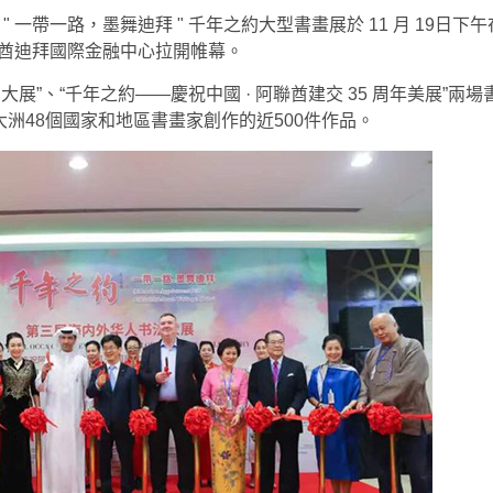
 一帶一路，墨舞迪拜 " 千年之約大型書畫展於 11 月 19日下午
酋迪拜國際金融中心拉開帷幕。
展”、“千年之約——慶祝中國 · 阿聯酋建交 35 周年美展”兩場
洲48個國家和地區書畫家創作的近500件作品。