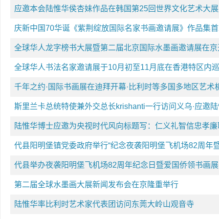
应邀本会陆惟华侯杏妹作品在韩国第25回世界文化艺术大展
庆新中国70华诞《紫荆绽放国际名家书画邀请展》作品集
全球华人龙字榜书大展暨第二届北京国际水墨画邀请展在京
全球华人书法名家邀请展于10月初至11月底在香港特区内
千年之约·国际书画展在迪拜开幕·比利时等多国多地区艺术
斯里兰卡总统特使兼外交总长krishanti一行访问义乌·应
陆惟华博士应邀为央视时代风向标题写：仁义礼智信忠孝廉
代县阳明堡镇党委政府举行“纪念夜袭阳明堡飞机场82周年
代县举办夜袭阳明堡飞机场82周年纪念日暨爱国侨领书画展
第二届全球水墨画大展新闻发布会在京隆重举行
陆惟华率比利时艺术家代表团访问东莞大岭山观音寺