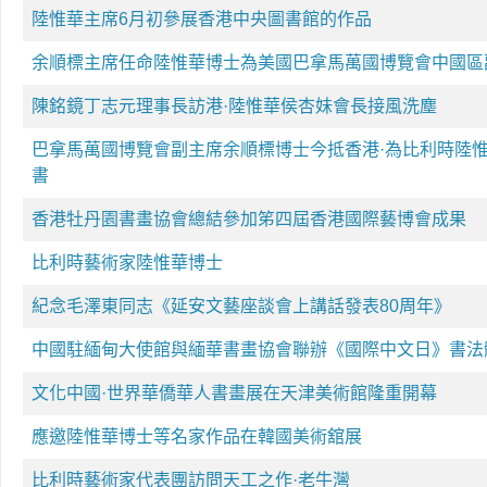
陸惟華主席6月初參展香港中央圖書館的作品
余順標主席任命陸惟華博士為美國巴拿馬萬國博覽會中國區
陳銘鏡丁志元理事長訪港·陸惟華侯杏妹會長接風洗塵
巴拿馬萬國博覽會副主席余順標博士今抵香港·為比利時陸
書
香港牡丹園書畫協會總結參加笫四屆香港國際藝博會成果
比利時藝術家陸惟華博士
紀念毛澤東同志《延安文藝座談會上講話發表80周年》
中國駐緬甸大使館與緬華書畫協會聯辦《國際中文日》書法
文化中國·世界華僑華人書畫展在天津美術館隆重開幕
應邀陸惟華博士等名家作品在韓國美術舘展
比利時藝術家代表團訪問天工之作·老牛灣