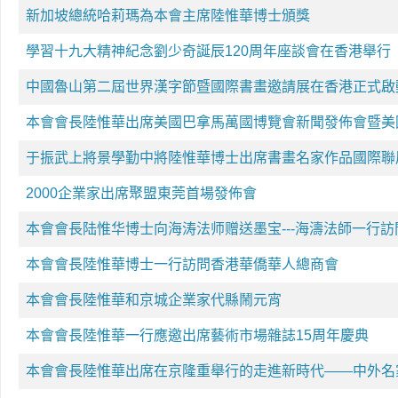
新加坡總統哈莉瑪為本會主席陸惟華博士頒獎
學習十九大精神紀念劉少奇誕辰120周年座談會在香港舉行
中國魯山第二屆世界漢字節暨國際書畫邀請展在香港正式啟
本會會長陸惟華出席美國巴拿馬萬國博覽會新聞發佈會暨美
于振武上將景學勤中將陸惟華博士出席書畫名家作品國際聯
2000企業家出席聚盟東莞首場發佈會
本會會長陆惟华博士向海涛法师赠送墨宝---海濤法師一行訪
本會會長陸惟華博士一行訪問香港華僑華人總商會
本會會長陸惟華和京城企業家代縣鬧元宵
本會會長陸惟華一行應邀出席藝術市場雜誌15周年慶典
本會會長陸惟華出席在京隆重舉行的走進新時代——中外名